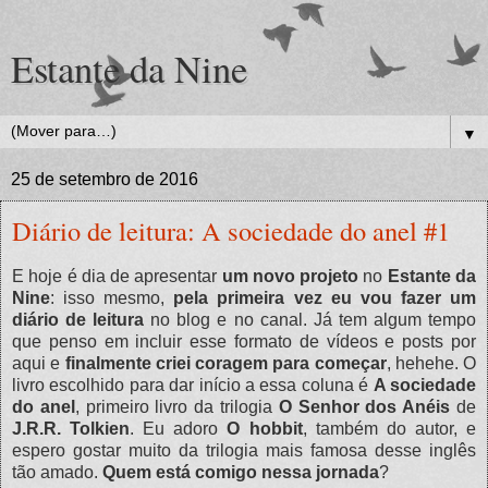
Estante da Nine
▼
25 de setembro de 2016
Diário de leitura: A sociedade do anel #1
E hoje é dia de apresentar
um novo projeto
no
Estante da
Nine
: isso mesmo,
pela primeira vez eu vou fazer um
diário de leitura
no blog e no canal. Já tem algum tempo
que penso em incluir esse formato de vídeos e posts por
aqui e
finalmente criei coragem para começar
, hehehe. O
livro escolhido para dar início a essa coluna é
A sociedade
do anel
, primeiro livro da trilogia
O Senhor dos Anéis
de
J.R.R. Tolkien
. Eu adoro
O hobbit
, também do autor, e
espero gostar muito da trilogia mais famosa desse inglês
tão amado.
Quem está comigo nessa jornada
?