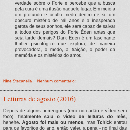
verdade sobre o Forte e percebe que a busca
pela cura é uma ilusão naquele lugar. Em meio a
um profundo e oculto medo dentro de si, um
obscuro mistério de mil anos e a inesperada
garota de seus sonhos, ele será capaz de salvar
a todos dos perigos do Forte Éden antes que
seja tarde demais? Dark Eden é um fascinante
thriller psicológico que explora, de maneira
provocadora, o medo, a traição, o poder da
memória e os mistérios do amor.
Nine Stecanella
Nenhum comentário:
Leituras de agosto (2016)
Depois de alguns perrengues (erro no cartão e vídeo sem
foco),
finalmente saiu o vídeo de leituras do mês
,
hehehe.
Agosto foi mais ou menos
, mas
Tchick
entrou
para os favoritos do ano, então valeu a pena - no final das