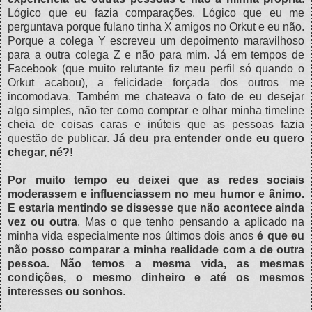
Lógico que eu fazia comparações. Lógico que eu me
perguntava porque fulano tinha X amigos no Orkut e eu não.
Porque a colega Y escreveu um depoimento maravilhoso
para a outra colega Z e não para mim. Já em tempos de
Facebook (que muito relutante fiz meu perfil só quando o
Orkut acabou), a felicidade forçada dos outros me
incomodava. Também me chateava o fato de eu desejar
algo simples, não ter como comprar e olhar minha timeline
cheia de coisas caras e inúteis que as pessoas fazia
questão de publicar.
Já deu pra entender onde eu quero
chegar, né?!
Por muito tempo eu deixei que as redes sociais
moderassem e influenciassem no meu humor e ânimo.
E estaria mentindo se dissesse que não acontece ainda
vez ou outra
. Mas o que tenho pensando a aplicado na
minha vida especialmente nos últimos dois anos
é que eu
não posso comparar a minha realidade com a de outra
pessoa. Não temos a mesma vida, as mesmas
condições, o mesmo dinheiro e até os mesmos
interesses ou sonhos
.