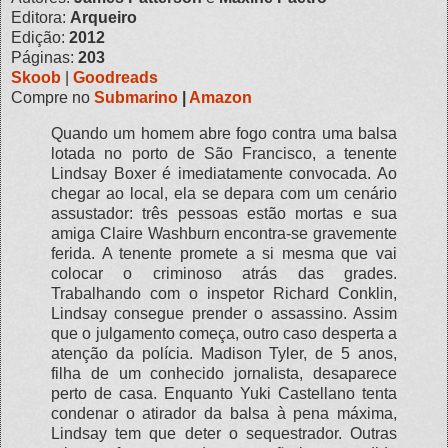
Editora:
Arqueiro
Edição:
2012
Páginas:
203
Skoob
|
Goodreads
Compre no
Submarino
|
Amazon
Quando um homem abre fogo contra uma balsa
lotada no porto de São Francisco, a tenente
Lindsay Boxer é imediatamente convocada. Ao
chegar ao local, ela se depara com um cenário
assustador: três pessoas estão mortas e sua
amiga Claire Washburn encontra-se gravemente
ferida. A tenente promete a si mesma que vai
colocar o criminoso atrás das grades.
Trabalhando com o inspetor Richard Conklin,
Lindsay consegue prender o assassino. Assim
que o julgamento começa, outro caso desperta a
atenção da polícia. Madison Tyler, de 5 anos,
filha de um conhecido jornalista, desaparece
perto de casa. Enquanto Yuki Castellano tenta
condenar o atirador da balsa à pena máxima,
Lindsay tem que deter o sequestrador. Outras