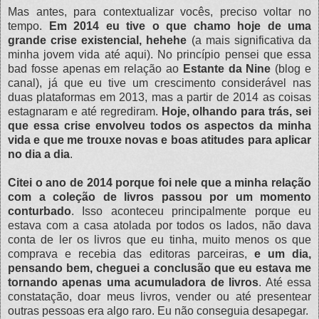
Mas antes, para contextualizar vocês, preciso voltar no
tempo.
Em 2014 eu tive o que chamo hoje de uma
grande crise existencial, hehehe
(a mais significativa da
minha jovem vida até aqui). No princípio pensei que essa
bad fosse apenas em relação ao
Estante da Nine
(blog e
canal), já que eu tive um crescimento considerável nas
duas plataformas em 2013, mas a partir de 2014 as coisas
estagnaram e até regrediram.
Hoje, olhando para trás, sei
que essa crise envolveu todos os aspectos da minha
vida e que me trouxe novas e boas atitudes para aplicar
no dia a dia
.
Citei o ano de 2014 porque foi nele que a minha relação
com a coleção de livros passou por um momento
conturbado
. Isso aconteceu principalmente porque eu
estava com a casa atolada por todos os lados, não dava
conta de ler os livros que eu tinha, muito menos os que
comprava e recebia das editoras parceiras,
e um dia,
pensando bem, cheguei a conclusão que eu estava me
tornando apenas uma acumuladora de livros
. Até essa
constatação, doar meus livros, vender ou até presentear
outras pessoas era algo raro. Eu não conseguia desapegar.