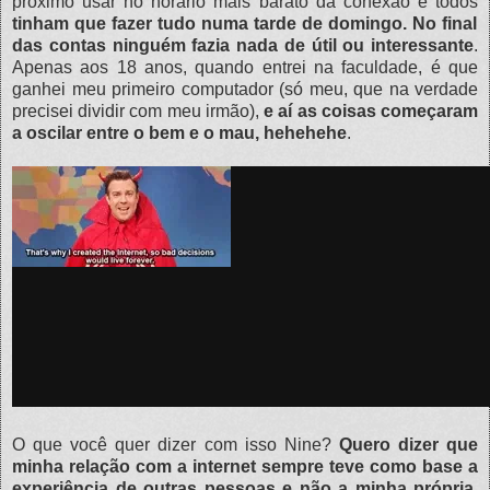
próximo usar no horário mais barato da conexão e todos
tinham que fazer tudo numa tarde de domingo. No final
das contas ninguém fazia nada de útil ou interessante
.
Apenas aos 18 anos, quando entrei na faculdade, é que
ganhei meu primeiro computador (só meu, que na verdade
precisei dividir com meu irmão),
e aí as coisas começaram
a oscilar entre o bem e o mau, hehehehe
.
O que você quer dizer com isso Nine?
Quero dizer que
minha relação com a internet sempre teve como base a
experiência de outras pessoas e não a minha própria
.