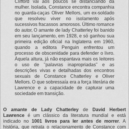
Clifford vai aos poucos se distanciando da
mulher. Isolada, Constance encontra companhia
no guarda-caças Oliver Mellors, um ex-soldado
que resolveu viver no isolamento após
sucessivos fracassos amorosos. Último romance
do autor, O amante de lady Chatterley foi banido
em seu lançamento, em 1928, e só ganhou sua
primeira edição oficial na Inglaterra em 1960,
quando a editora Penguin enfrentou um
processo de obscenidade para defender o livro.
Àquela altura, já não espantava mais os leitores
o uso de "palavras inapropriadas" e as
descrições vivas e detalhadas dos encontros
sexuais de Constance Chatterley e Oliver
Mellors. O que sobressaía era a força literária de
Lawrence e a capacidade de capturar uma
sociedade em transição.
O amante de Lady Chatterley
de
David Herbert
Lawrence
é um clássico da literatura mundial e está
indicado no
1001 livros para ler antes de morrer
. A
história, que retrata o relacionamento de Constance com