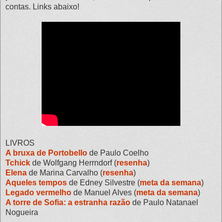
contas. Links abaixo!
LIVROS
A bruxa de Portobello
de Paulo Coelho
Tchick
de Wolfgang Herrndorf (
resenha
)
Elena
de Marina Carvalho (
resenha
)
Aqueles tempos
de Edney Silvestre (
meta da semana
)
Legado vermelho
de Manuel Alves (
meta da semana
)
A torre de Sofia: a estranha razão
de Paulo Natanael
Nogueira