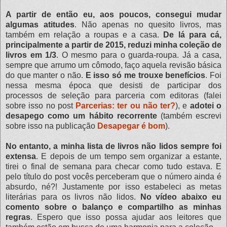
A partir de então eu, aos poucos, consegui mudar
algumas atitudes
. Não apenas no quesito livros, mas
também em relação a roupas e a casa.
De lá para cá,
principalmente a partir de 2015, reduzi minha coleção de
livros em 1/3
. O mesmo para o guarda-roupa. Já a casa,
sempre que arrumo um cômodo, faço aquela revisão básica
do que manter o não.
E isso só me trouxe benefícios
. Foi
nessa mesma época que desisti de participar dos
processos de seleção para parceria com editoras (falei
sobre isso no post
Parcerias: ter ou não ter?
), e
adotei o
desapego como um hábito recorrente
(também escrevi
sobre isso na publicação
Desapegar é bom
).
No entanto, a minha lista de livros não lidos sempre foi
extensa
. E depois de um tempo sem organizar a estante,
tirei o final de semana para checar como tudo estava. E
pelo título do post vocês perceberam que o número ainda é
absurdo, né?! Justamente por isso estabeleci as metas
literárias para os livros não lidos.
No vídeo abaixo eu
comento sobre o balanço e compartilho as minhas
regras
. Espero que isso possa ajudar aos leitores que