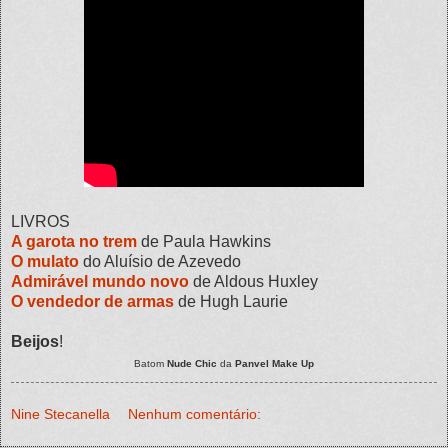
LIVROS
A garota no trem
de Paula Hawkins
O mulato
do Aluísio de Azevedo
Admirável mundo novo
de Aldous Huxley
O vendedor de armas
de Hugh Laurie
Beijos
!
Batom
Nude Chic
da
Panvel Make Up
Nine Stecanella
Nenhum comentário: