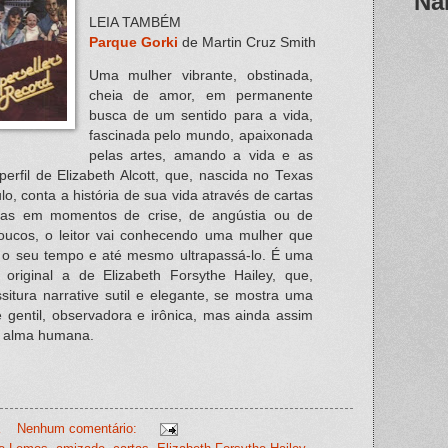
Na
LEIA TAMBÉM
Parque Gorki
de Martin Cruz Smith
Uma mulher vibrante, obstinada,
cheia de amor, em permanente
busca de um sentido para a vida,
fascinada pelo mundo, apaixonada
pelas artes, amando a vida e as
erfil de Elizabeth Alcott, que, nascida no Texas
lo, conta a história de sua vida através de cartas
ritas em momentos de crise, de angústia ou de
poucos, o leitor vai conhecendo uma mulher que
 o seu tempo e até mesmo ultrapassá-lo. É uma
 original a de Elizabeth Forsythe Hailey, que,
situra narrative sutil e elegante, se mostra uma
e gentil, observadora e irônica, mas ainda assim
a alma humana.
Nenhum comentário: