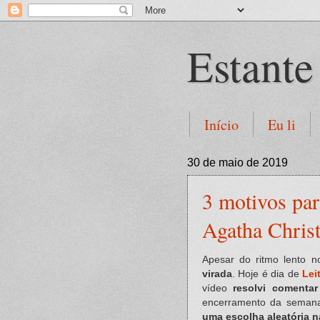
Estante
Início
Eu li
30 de maio de 2019
3 motivos par
Agatha Christ
Apesar do ritmo lento n
virada
. Hoje é dia de
Lei
vídeo
resolvi comentar
encerramento da seman
uma escolha aleatória n