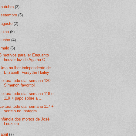
►
outubro
(3)
►
setembro
(5)
►
agosto
(2)
►
julho
(5)
►
junho
(4)
▼
maio
(6)
3 motivos para ler Enquanto
houver luz de Agatha C...
Uma mulher independente de
Elizabeth Forsythe Hailey
Leitura todo dia: semana 120 -
Simenon favorito!
Leitura todo dia: semana 118 e
119 + papo sobre a ...
Leitura todo dia: semana 117 +
sorteio no Instagra...
Infância dos mortos de José
Louzeiro
►
abril
(7)