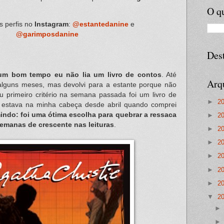
O qu
s perfis no
Instagram
:
@estantedanine
e
@garimposdanine
Des
um bom tempo eu não lia um livro de contos
. Até
Arq
alguns meses, mas devolvi para a estante porque não
u primeiro critério na semana passada foi um livro de
►
2
estava na minha cabeça desde abril quando comprei
ndo: foi uma ótima escolha para quebrar a ressaca
►
2
 semanas de crescente nas leituras
.
►
2
►
2
►
2
►
2
►
2
▼
2