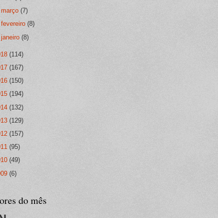
►
março
(7)
►
fevereiro
(8)
►
janeiro
(8)
018
(114)
017
(167)
016
(150)
015
(194)
014
(132)
013
(129)
012
(157)
011
(95)
010
(49)
009
(6)
tores do mês