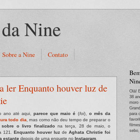
 da Nine
Sobre a Nine
Contato
Bem
Nin
a ler Enquanto houver luz de
Olá! 
ie
38 an
moro 
Grand
o ano até aqui,
parece que maio é
(
foi
),
o mês da
para 
favori
tura todo dia
, mas como não deu tempo de preparar o
filme
 sobre o livro finalizado
na terça, 28 de maio, o
sebo,
a 121.
Enquanto houver luz
de
Aghata Christie foi
a estante
depois de uma enquete no
Instagram
.