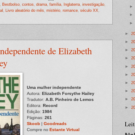
,
Bestbolso
,
contos
,
drama
,
família
,
Inglaterra
,
investigação
,
al
,
Livro aleatório do mês
,
mistério
,
romance
,
século XX
,
►
2
►
2
ndependente de Elizabeth
►
2
►
2
ey
►
2
►
2
►
2
Uma mulher independente
►
2
Autora:
Elizabeth Forsythe Hailey
►
2
Tradutor:
A.B. Pinheiro de Lemos
Editora:
Record
►
2
Edição:
1984
Páginas:
261
Lei
Skoob
|
Goodreads
Compre no
Estante Virtual