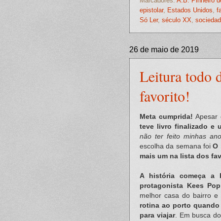
Marcadores:
A.B. Pinheiro 
epistolar
,
Estados Unidos
,
f
Só Ler
,
século XX
,
socieda
26 de maio de 2019
Leitura todo 
favorito!
Meta cumprida!
Apesar 
teve livro finalizado 
não ter feito minhas an
escolha da semana foi
O 
mais um na lista dos fa
A história começa a 
protagonista Kees Pop
melhor casa do bairro e 
rotina ao porto quando
para viajar
. Em busca do