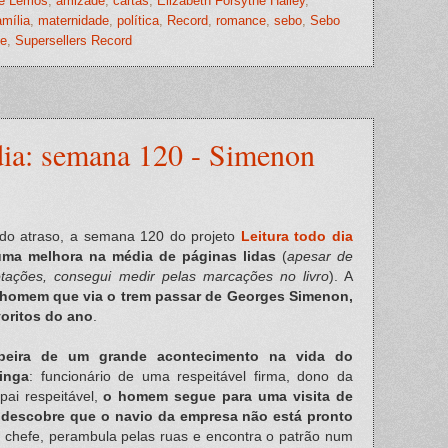
de Lemos
,
amizade
,
cartas
,
Elizabeth Forsythe Hailey
,
amília
,
maternidade
,
política
,
Record
,
romance
,
sebo
,
Sebo
de
,
Supersellers Record
dia: semana 120 - Simenon
do atraso, a semana 120 do projeto
Leitura todo dia
e uma melhora na média de páginas lidas
(
apesar de
otações, consegui medir pelas marcações no livro
). A
homem que via o trem passar de Georges Simenon,
voritos do ano
.
beira de um grande acontecimento na vida do
inga
: funcionário de uma respeitável firma, dono da
pai respeitável,
o homem segue para uma visita de
 descobre que o navio da empresa não está pronto
 chefe, perambula pelas ruas e encontra o patrão num