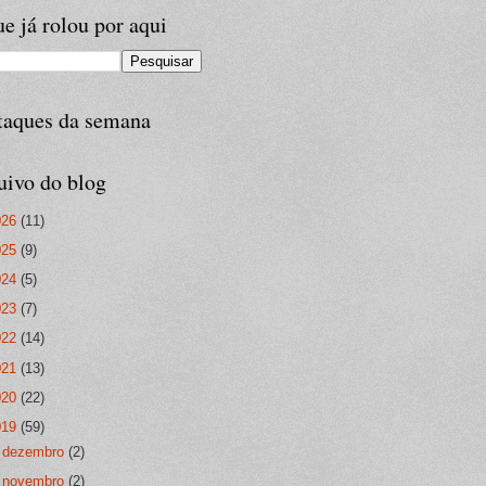
e já rolou por aqui
taques da semana
uivo do blog
026
(11)
025
(9)
024
(5)
023
(7)
022
(14)
021
(13)
020
(22)
019
(59)
►
dezembro
(2)
►
novembro
(2)