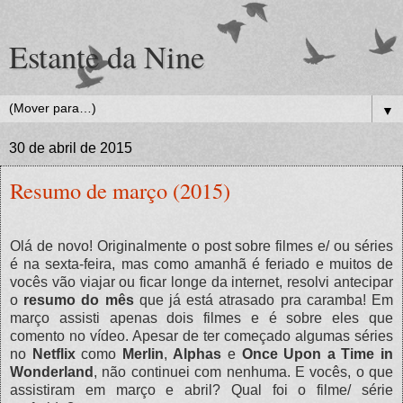
Estante da Nine
▼
30 de abril de 2015
Resumo de março (2015)
Olá de novo! Originalmente o post sobre filmes e/ ou séries
é na sexta-feira, mas como amanhã é feriado e muitos de
vocês vão viajar ou ficar longe da internet, resolvi antecipar
o
resumo do mês
que já está atrasado pra caramba! Em
março assisti apenas dois filmes e é sobre eles que
comento no vídeo. Apesar de ter começado algumas séries
no
Netflix
como
Merlin
,
Alphas
e
Once Upon a Time in
Wonderland
, não continuei com nenhuma. E vocês, o que
assistiram em março e abril? Qual foi o filme/ série