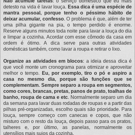
Não acumule tarefas
: o serviço doméstico que eu mais
detesto na vida é lavar louça.
Essa dica é uma espécie de
mantra pessoal, porque tenho o péssimo hábito de
deixar acumular, confesso
. O problema é que, além de ter
uma pilha gigante na pia, o tempo perdido é enorme.
Reserve alguns minutos toda noite para lavar a louça do dia
e limpar a cozinha. Acordar com esse cômodo da casa em
ordem é ótimo. A dica serve para outras atividades
domésticas também, como lavar a roupa e retirar o lixo.
Organize as atividades em blocos
: a ideia dessa dica é
que você monte um cronograma para otimizar e aproveitar
melhor o tempo.
Eu, por exemplo, tiro o pó e aspiro a
casa no mesmo dia, porque são funções que se
complementam. Sempre separo a roupa em segmentos,
como cores, brancas, pretas, panos de prato, toalhas de
banho, roupa de cama e etc
. Normalmente separo um dia
da semana para lavar duas rodadas de roupas e a partir das
pilhas pré-organizadas, escolho quais são prioridade. Para
louça, sempre começo com canecas e copos, que não
misturo com o resto da louça, depois passo para os pratos,
talheres e, por último, as panelas, normalmente os
utensílios mais sujos da cozinha.