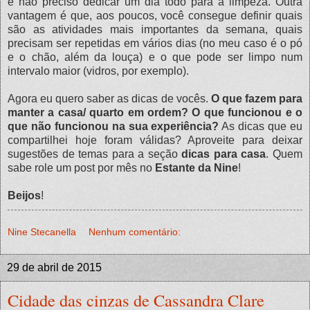
e não preciso dedicar um dia todo para a limpeza. Outra
vantagem é que, aos poucos, você consegue definir quais
são as atividades mais importantes da semana, quais
precisam ser repetidas em vários dias (no meu caso é o pó
e o chão, além da louça) e o que pode ser limpo num
intervalo maior (vidros, por exemplo).
Agora eu quero saber as dicas de vocês.
O que fazem para
manter a casa/ quarto em ordem? O que funcionou e o
que não funcionou na sua experiência?
As dicas que eu
compartilhei hoje foram válidas? Aproveite para deixar
sugestões de temas para a seção
dicas para casa
. Quem
sabe role um post por mês no
Estante da Nine
!
Beijos
!
Nine Stecanella
Nenhum comentário:
29 de abril de 2015
Cidade das cinzas de Cassandra Clare