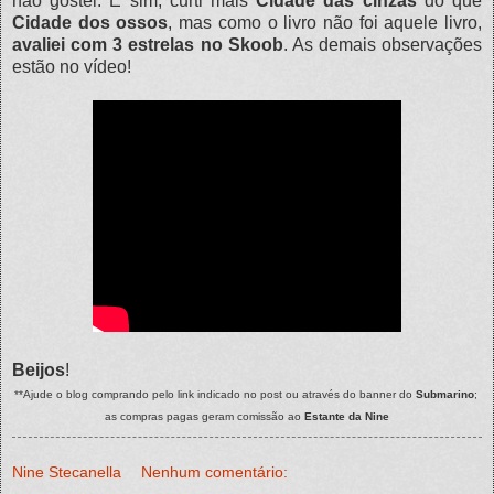
não gostei. E sim, curti mais
Cidade das cinzas
do que
Cidade dos ossos
, mas como o livro não foi aquele livro,
avaliei com 3 estrelas no
Skoob
. As demais observações
estão no vídeo!
Beijos
!
**Ajude o blog comprando pelo link indicado no post ou através do banner do
Submarino
;
as compras pagas geram comissão ao
Estante da Nine
Nine Stecanella
Nenhum comentário: