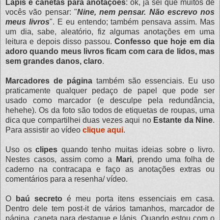
Lápis e canetas para anotações
: ok, já sei que muitos de
vocês vão pensar: "
Nine, nem pensar. Não escrevo nos
meus livros
". E eu entendo; também pensava assim. Mas
um dia, sabe, aleatório, fiz algumas anotações em uma
leitura e depois disso passou.
Confesso que hoje em dia
adoro quando meus livros ficam com cara de lidos, mas
sem grandes danos, claro
.
Marcadores de página
também são essenciais. Eu uso
praticamente qualquer pedaço de papel que pode ser
usado como marcador (e desculpe pela redundância,
hehehe). Os da foto são todos de etiquetas de roupas, uma
dica que compartilhei duas vezes aqui no
Estante da Nine
.
Para assistir ao vídeo
clique aqui
.
Uso os
clipes
quando tenho muitas ideias sobre o livro.
Nestes casos, assim como a
Mari
, prendo uma folha de
caderno na contracapa e faço as anotações extras ou
comentários para a resenha/ vídeo.
O
baú secreto
é meu porta itens essenciais em casa.
Dentro dele tem post-it de vários tamanhos, marcador de
página, caneta para destaque e lápis. Quando estou com o