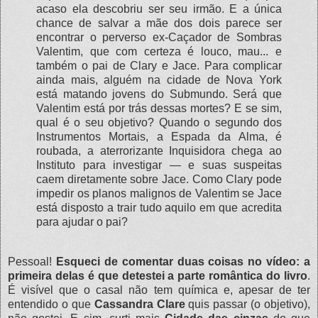
acaso ela descobriu ser seu irmão. E a única
chance de salvar a mãe dos dois parece ser
encontrar o perverso ex-Caçador de Sombras
Valentim, que com certeza é louco, mau... e
também o pai de Clary e Jace. Para complicar
ainda mais, alguém na cidade de Nova York
está matando jovens do Submundo. Será que
Valentim está por trás dessas mortes? E se sim,
qual é o seu objetivo? Quando o segundo dos
Instrumentos Mortais, a Espada da Alma, é
roubada, a aterrorizante Inquisidora chega ao
Instituto para investigar — e suas suspeitas
caem diretamente sobre Jace. Como Clary pode
impedir os planos malignos de Valentim se Jace
está disposto a trair tudo aquilo em que acredita
para ajudar o pai?
Pessoal!
Esqueci de comentar duas coisas no vídeo: a
primeira delas é que detestei a parte romântica do livro
.
É visível que o casal não tem química e, apesar de ter
entendido o que
Cassandra Clare
quis passar (o objetivo),