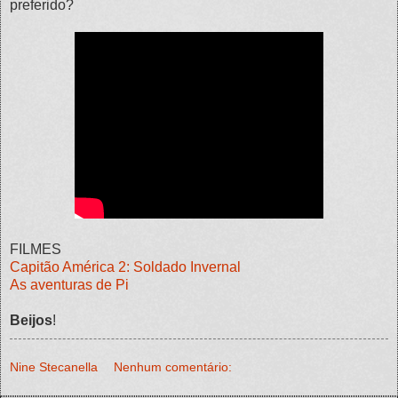
preferido?
FILMES
Capitão América 2: Soldado Invernal
As aventuras de Pi
Beijos
!
Nine Stecanella
Nenhum comentário: