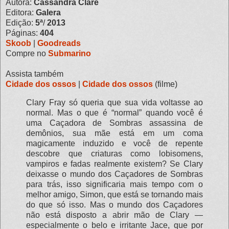
Autora:
Cassandra Clare
Editora:
Galera
Edição:
5ª
/
2013
Páginas:
404
Skoob
|
Goodreads
Compre no
Submarino
Assista também
Cidade dos ossos
|
Cidade dos ossos
(filme)
Clary Fray só queria que sua vida voltasse ao
normal. Mas o que é “normal” quando você é
uma Caçadora de Sombras assassina de
demônios, sua mãe está em um coma
magicamente induzido e você de repente
descobre que criaturas como lobisomens,
vampiros e fadas realmente existem? Se Clary
deixasse o mundo dos Caçadores de Sombras
para trás, isso significaria mais tempo com o
melhor amigo, Simon, que está se tornando mais
do que só isso. Mas o mundo dos Caçadores
não está disposto a abrir mão de Clary —
especialmente o belo e irritante Jace, que por