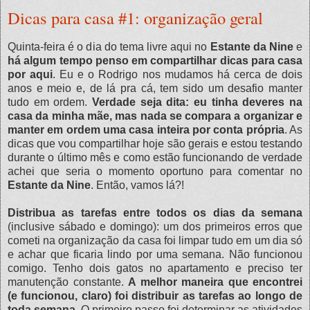
Dicas para casa #1: organização geral
Quinta-feira é o dia do tema livre aqui no
Estante da Nine
e
há algum tempo penso em compartilhar dicas para casa
por aqui
. Eu e o Rodrigo nos mudamos há cerca de dois
anos e meio e, de lá pra cá, tem sido um desafio manter
tudo em ordem.
Verdade seja dita: eu tinha deveres na
casa da minha mãe, mas nada se compara a organizar e
manter em ordem uma casa inteira por conta própria
. As
dicas que vou compartilhar hoje são gerais e estou testando
durante o último mês e como estão funcionando de verdade
achei que seria o momento oportuno para comentar no
Estante da Nine
. Então, vamos lá?!
Distribua as tarefas entre todos os dias da semana
(inclusive sábado e domingo): um dos primeiros erros que
cometi na organização da casa foi limpar tudo em um dia só
e achar que ficaria lindo por uma semana. Não funcionou
comigo. Tenho dois gatos no apartamento e preciso ter
manutenção constante.
A melhor maneira que encontrei
(e funcionou, claro) foi distribuir as tarefas ao longo de
toda semana
. O primeiro passo foi determinar as atividades