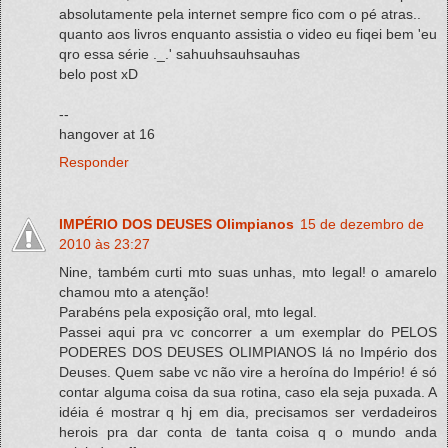
absolutamente pela internet sempre fico com o pé atras..
quanto aos livros enquanto assistia o video eu fiqei bem 'eu
qro essa série ._.' sahuuhsauhsauhas
belo post xD
--
hangover at 16
Responder
IMPÉRIO DOS DEUSES Olimpianos
15 de dezembro de
2010 às 23:27
Nine, também curti mto suas unhas, mto legal! o amarelo
chamou mto a atenção!
Parabéns pela exposição oral, mto legal.
Passei aqui pra vc concorrer a um exemplar do PELOS
PODERES DOS DEUSES OLIMPIANOS lá no Império dos
Deuses. Quem sabe vc não vire a heroína do Império! é só
contar alguma coisa da sua rotina, caso ela seja puxada. A
idéia é mostrar q hj em dia, precisamos ser verdadeiros
herois pra dar conta de tanta coisa q o mundo anda