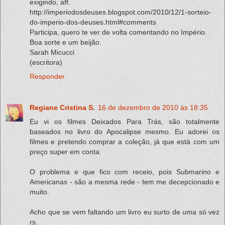
exigindo, aff.
http://imperiodosdeuses.blogspot.com/2010/12/1-sorteio-
do-imperio-dos-deuses.html#comments
Participa, quero te ver de volta comentando no Império.
Boa sorte e um beijão.
Sarah Micucci
(escritora)
Responder
Regiane Cristina S.
16 de dezembro de 2010 às 18:35
Eu vi os filmes Deixados Para Trás, são totalmente
baseados no livro do Apocalipse mesmo. Eu adorei os
filmes e pretendo comprar a coleção, já que está com um
preço super em conta.
O problema e que fico com receio, pois Submarino e
Americanas - são a mesma rede - tem me decepcionado e
muito.
Acho que se vem faltando um livro eu surto de uma só vez
rs.