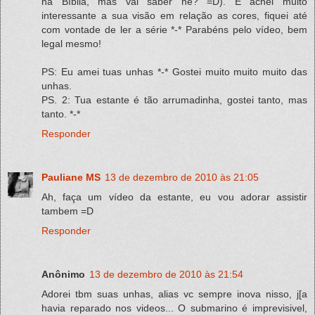
na Bíblia, mas vai saber né? =D). E achei muito
interessante a sua visão em relação as cores, fiquei até
com vontade de ler a série *-* Parabéns pelo vídeo, bem
legal mesmo!
PS: Eu amei tuas unhas *-* Gostei muito muito muito das
unhas.
PS. 2: Tua estante é tão arrumadinha, gostei tanto, mas
tanto. *-*
Responder
Pauliane MS
13 de dezembro de 2010 às 21:05
Ah, faça um vídeo da estante, eu vou adorar assistir
tambem =D
Responder
Anônimo
13 de dezembro de 2010 às 21:54
Adorei tbm suas unhas, alias vc sempre inova nisso, j[a
havia reparado nos videos... O submarino é imprevisivel,