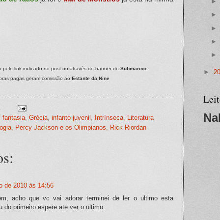
 pelo link indicado no post ou através do banner do
Submarino
;
►
2
pras pagas geram comissão ao
Estante da Nine
Lei
Na
,
fantasia
,
Grécia
,
infanto juvenil
,
Intrínseca
,
Literatura
ogia
,
Percy Jackson e os Olimpianos
,
Rick Riordan
os:
o de 2010 às 14:56
, acho que vc vai adorar terminei de ler o ultimo esta
 do primeiro espere ate ver o ultimo.