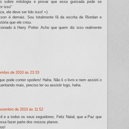
ro sobre mitologia e provar que essa gurizada pode se
r isso”
 ele deve ser lido isso! =)
son é demais. Sou totalmente fã da escrita de Riordan e
tória que ele criou.
ionado à Harry Potter. Acho que quem diz isso realmente
embro de 2010 às 23:33
que pode conter spoilers! Haha. Não li o livro e nem assisti o
entando mais, preciso ler ou assistir logo, haha.
ezembro de 2010 às 11:52
ê e a todos os seus seguidores, Feliz Natal, que a Paz que
ssa fazer parte dos nossos planos.
dos!