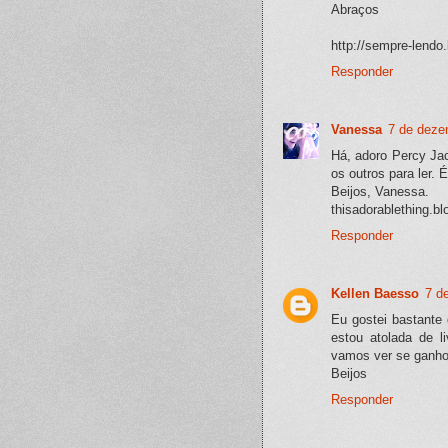
Abraços
http://sempre-lendo
Responder
Vanessa
7 de deze
Há, adoro Percy Jac
os outros para ler. 
Beijos, Vanessa.
thisadorablething.b
Responder
Kellen Baesso
7 d
Eu gostei bastante
estou atolada de li
vamos ver se ganho
Beijos
Responder