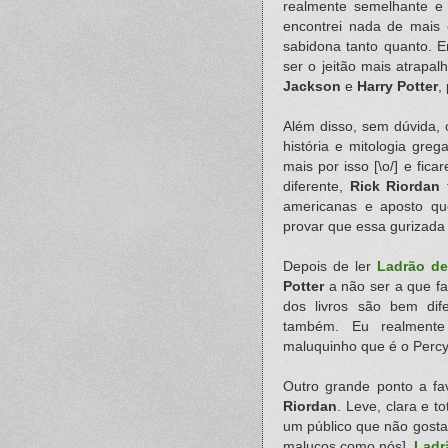
realmente semelhante e 
encontrei nada de mais
sabidona tanto quanto. E
ser o jeitão mais atrapal
Jackson
e
Harry Potter
,
Além disso, sem dúvida, 
história e mitologia gre
mais por isso [\o/] e fic
diferente,
Rick Riordan
f
americanas e aposto que
provar que essa gurizada
Depois de ler
Ladrão de
Potter
a não ser a que fa
dos livros são bem dif
também. Eu realmente
maluquinho que é o Perc
Outro grande ponto a fav
Riordan
. Leve, clara e t
um público que não gosta 
malucos como nós].
Ladr