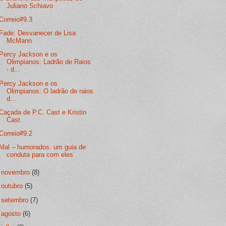
Juliano Schiavo
Correio#9.3
Fade: Desvanecer de Lisa
McMann
Percy Jackson e os
Olimpianos: Ladrão de Raios
- d...
Percy Jackson e os
Olimpianos: O ladrão de raios
d...
Caçada de P.C. Cast e Kristin
Cast
Correio#9.2
Mal – humorados: um guia de
conduta para com eles
►
novembro
(8)
►
outubro
(5)
►
setembro
(7)
►
agosto
(6)