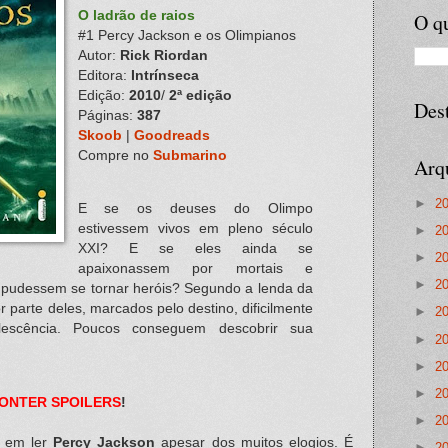
O ladrão de raios
O qu
#1 Percy Jackson e os Olimpianos
Autor:
Rick Riordan
Editora:
Intrínseca
Edição:
2010
/
2ª edição
Des
Páginas:
387
Skoob
|
Goodreads
Compre no
Submarino
Arq
►
2
E se os deuses do Olimpo
estivessem vivos em pleno século
►
2
XXI? E se eles ainda se
►
2
apaixonassem por mortais e
►
2
e pudessem se tornar heróis? Segundo a lenda da
r parte deles, marcados pelo destino, dificilmente
►
2
escência. Poucos conseguem descobrir sua
►
2
►
2
►
2
ONTER SPOILERS
!
►
2
o em ler
Percy Jackson
apesar dos muitos elogios. É
►
2