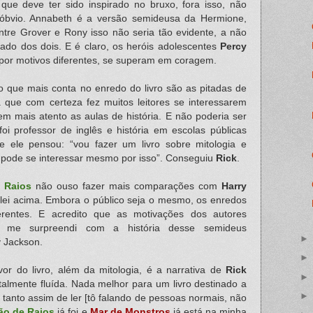
que deve ter sido inspirado no bruxo, fora isso, não
 óbvio. Annabeth é a versão semideusa da Hermione,
ntre Grover e Rony isso não seria tão evidente, a não
hado dos dois. E é claro, os heróis adolescentes
Percy
 por motivos diferentes, se superam em coragem.
o que mais conta no enredo do livro são as pitadas de
ga que com certeza fez muitos leitores se interessarem
arem mais atento as aulas de história. E não poderia ser
oi professor de inglês e história em escolas públicas
 ele pensou: “vou fazer um livro sobre mitologia e
 pode se interessar mesmo por isso”. Conseguiu
Rick
.
 Raios
não ouso fazer mais comparações com
Harry
lei acima. Embora o público seja o mesmo, os enredos
erentes. E acredito que as motivações dos autores
 me surpreendi com a história desse semideus
y Jackson.
or do livro, além da mitologia, é a narrativa de
Rick
otalmente fluída. Nada melhor para um livro destinado a
tanto assim de ler [tô falando de pessoas normais, não
ão de Raios
já foi e
Mar de Monstros
já está na minha