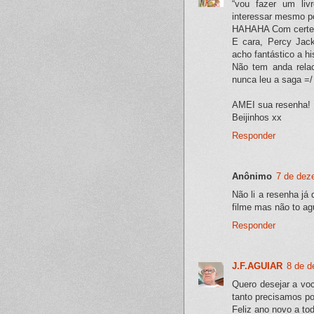
“vou fazer um liv
interessar mesmo po
HAHAHA Com certeza,
E cara, Percy Jack
acho fantástico a his
Não tem anda relac
nunca leu a saga =/
AMEI sua resenha!
Beijinhos xx
Responder
Anônimo
7 de dez
Não li a resenha já 
filme mas não to agu
Responder
J.F.AGUIAR
8 de d
Quero desejar a voc
tanto precisamos po
Feliz ano novo a to