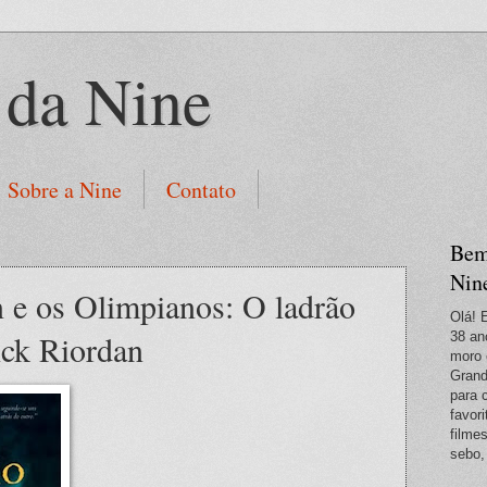
 da Nine
Sobre a Nine
Contato
Bem
Nin
 e os Olimpianos: O ladrão
Olá! 
ick Riordan
38 an
moro 
Grand
para 
favori
filme
sebo,