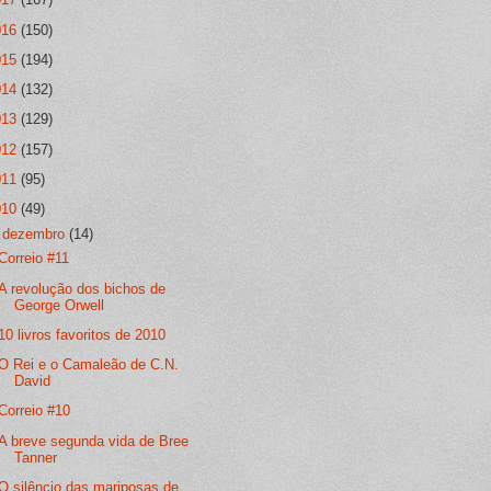
016
(150)
015
(194)
014
(132)
013
(129)
012
(157)
011
(95)
010
(49)
▼
dezembro
(14)
Correio #11
A revolução dos bichos de
George Orwell
10 livros favoritos de 2010
O Rei e o Camaleão de C.N.
David
Correio #10
A breve segunda vida de Bree
Tanner
O silêncio das mariposas de