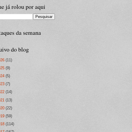
e já rolou por aqui
taques da semana
uivo do blog
026
(11)
025
(9)
024
(5)
023
(7)
022
(14)
021
(13)
020
(22)
019
(59)
018
(114)
017
(167)