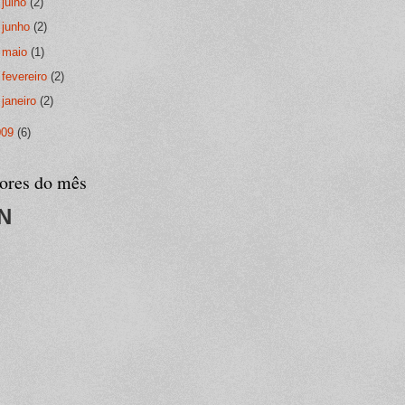
►
julho
(2)
►
junho
(2)
►
maio
(1)
►
fevereiro
(2)
►
janeiro
(2)
009
(6)
tores do mês
N