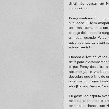
difícil não pensar em
H
comecei a ler.
Percy Jackson
é um garo
sua idade. É bem atrapal
uma mãe ótima, mas um pa
cabeça dele, poderia sur
a mudar quando Percy é
aquelas criaturas bizarr
a fazer sentido.
Embora o livro dê várias 
de ir para o Acampament
é que Percy descobre a 
recuperação e vitalidad
descobre que é filho de 
o raio-mestre como també
eles [Hades, Zeus e Pose
Eu gostei do espírito ave
mãe do submundo e pro
maior semelhança com Har