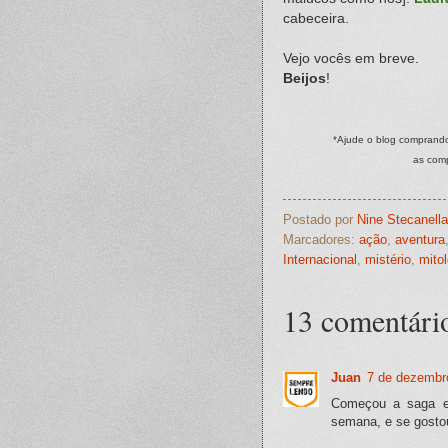
cabeceira.
Vejo vocês em breve.
Beijos
!
*Ajude o blog comprando
as com
Postado por
Nine Stecanella
Marcadores:
ação
,
aventura
Internacional
,
mistério
,
mitol
13 comentári
Juan
7 de dezembr
Começou a saga em
semana, e se gostou