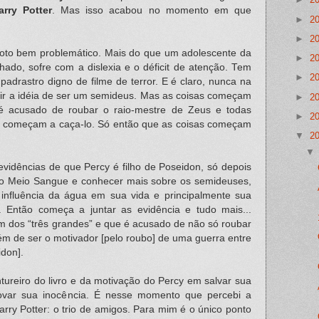
arry Potter
. Mas isso acabou no momento em que
►
2
►
2
to bem problemático. Mais do que um adolescente da
►
2
hado, sofre com a dislexia e o déficit de atenção. Tem
►
2
drastro digno de filme de terror. E é claro, nunca na
gir a idéia de ser um semideus. Mas as coisas começam
►
2
 acusado de roubar o raio-mestre de Zeus e todas
►
2
as começam a caça-lo. Só então que as coisas começam
▼
2
evidências de que Percy é filho de Poseidon, só depois
o Meio Sangue e conhecer mais sobre os semideuses,
influência da água em sua vida e principalmente sua
e. Então começa a juntar as evidência e tudo mais...
um dos “três grandes” e que é acusado de não só roubar
m de ser o motivador [pelo roubo] de uma guerra entre
idon].
ntureiro do livro e da motivação do Percy em salvar sua
var sua inocência. É nesse momento que percebi a
ry Potter: o trio de amigos. Para mim é o único ponto