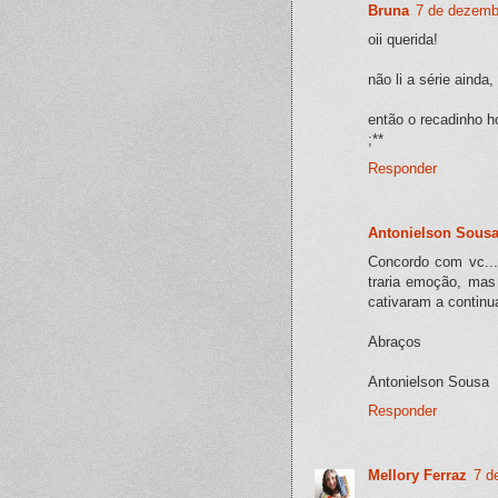
Bruna
7 de dezemb
oii querida!
não li a série ainda,
então o recadinho h
;**
Responder
Antonielson Sous
Concordo com vc... 
traria emoção, mas
cativaram a continua
Abraços
Antonielson Sousa
Responder
Mellory Ferraz
7 d