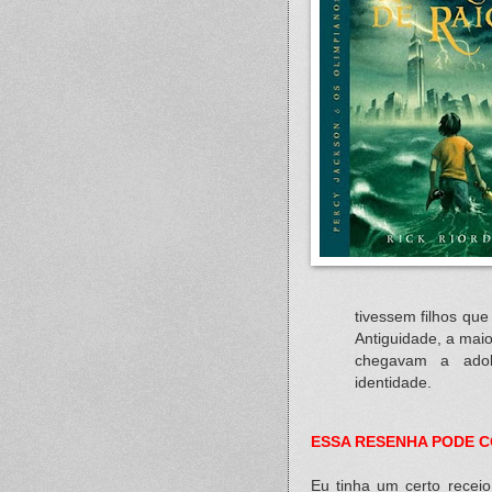
tivessem filhos qu
Antiguidade, a maio
chegavam a adol
identidade.
ESSA RESENHA PODE C
Eu tinha um certo recei