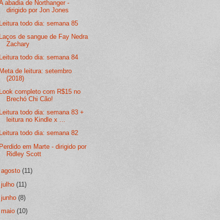
A abadia de Northanger -
dirigido por Jon Jones
Leitura todo dia: semana 85
Laços de sangue de Fay Nedra
Zachary
Leitura todo dia: semana 84
Meta de leitura: setembro
(2018)
Look completo com R$15 no
Brechó Chi Cão!
Leitura todo dia: semana 83 +
leitura no Kindle x ...
Leitura todo dia: semana 82
Perdido em Marte - dirigido por
Ridley Scott
►
agosto
(11)
►
julho
(11)
►
junho
(8)
►
maio
(10)