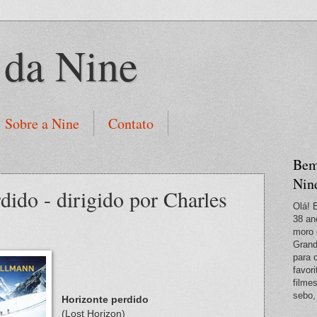
 da Nine
Sobre a Nine
Contato
Bem
Nin
dido - dirigido por Charles
Olá! 
38 an
moro 
Grand
para 
favori
filme
sebo,
Horizonte perdido
(Lost Horizon)