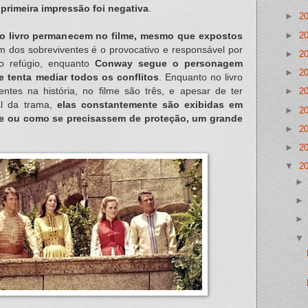
primeira impressão foi negativa
.
►
2
►
2
do livro permanecem no filme, mesmo que expostos
m dos sobreviventes é o provocativo e responsável por
►
2
do refúgio, enquanto
Conway segue o personagem
►
2
ue tenta mediar todos os conflitos
. Enquanto no livro
ntes na história, no filme são três, e apesar de ter
►
2
al da trama,
elas constantemente são exibidas em
►
2
de ou como se precisassem de proteção, um grande
►
2
►
2
▼
2