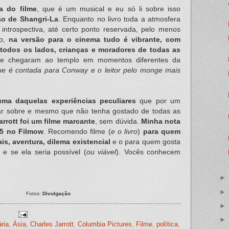
va do filme
, que é um musical e eu só li sobre isso
ão de Shangri-La
. Enquanto no livro toda a atmosfera
introspectiva, até certo ponto reservada, pelo menos
ão,
na versão para o cinema tudo é vibrante, com
todos os lados, crianças e moradores de todas as
 chegaram ao templo em momentos diferentes da
que é contada para Conway e o leitor pelo monge mais
uma daquelas experiências peculiares
que por um
r sobre e mesmo que não tenha gostado de todas as
arrott
foi um filme marcante
, sem dúvida.
Minha nota
,5 no Filmow
. Recomendo filme (
e o livro
)
para quem
is, aventura, dilema existencial
e o para quem gosta
a
e se ela seria possível (
ou viável
). Vocês conhecem
Fotos:
Divulgação
ária
,
Ásia
,
Charles Jarrott
,
Columbia Pictures
,
Filme
,
política
,