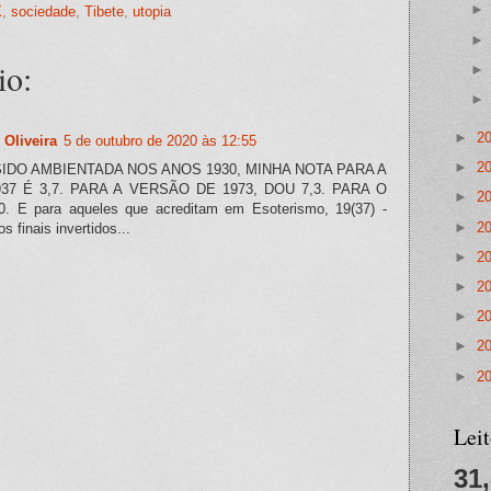
X
,
sociedade
,
Tibete
,
utopia
io:
►
2
Oliveira
5 de outubro de 2020 às 12:55
►
2
IDO AMBIENTADA NOS ANOS 1930, MINHA NOTA PARA A
7 É 3,7. PARA A VERSÃO DE 1973, DOU 7,3. PARA O
►
2
. E para aqueles que acreditam em Esoterismo, 19(37) -
►
2
s finais invertidos...
►
2
►
2
►
2
►
2
►
2
Lei
31