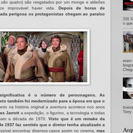
o são quatro
) são resgatados por um monge e aldeões
ce improvável haver vida.
Depois de horas de
ada perigosa os protagonistas chegam ao paraíso
316 S
o que 
eram 
biogra
Chegu
 significativa é o número de personagens. As
exto também foi modernizado para a época em que o
nto na história original a aventura acontece nos anos
tives
Terry 
es Jarrott
a expedição, o figurino, a tecnologia e todas
nham a década de 1970.
Visto que é um remake da
e 1937 faz sentido que o diretor tenha atualizado a
Arq
ossível encontrar diversos casos assim no cinema,
mas