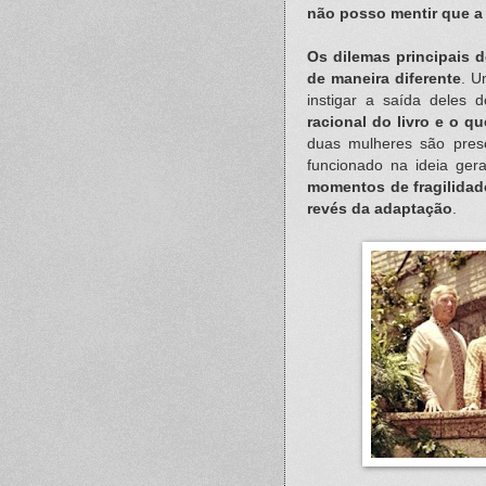
não posso mentir que a 
Os dilemas principais 
de maneira diferente
. U
instigar a saída deles 
racional do livro e o q
duas mulheres são prese
funcionado na ideia ger
momentos de fragilida
revés da adaptação
.