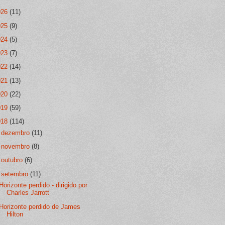
026
(11)
025
(9)
024
(5)
023
(7)
022
(14)
021
(13)
020
(22)
019
(59)
018
(114)
►
dezembro
(11)
►
novembro
(8)
►
outubro
(6)
▼
setembro
(11)
Horizonte perdido - dirigido por
Charles Jarrott
Horizonte perdido de James
Hilton