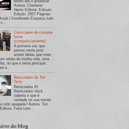
Morto até o anoitecer
Autora: Charlaine
Harris Editora: Ediouro
Edição: 2007 Páginas:
koob | Goodreads Esqueça tudo
v...
Como parei de comprar
livros
(compulsivamente)
A primeira vez que
pensei neste post
anotei ideias que mais
um relato da minha vida, uma
fia, do que o tema principal .
ei a...
Reiniciados de Teri
Terry
Reiniciados #1
Reiniciados Você
saberia o que é
verdade se sua mente
se sido apagada? Autora: Teri
Editora: Farol Liter...
uivo do blog