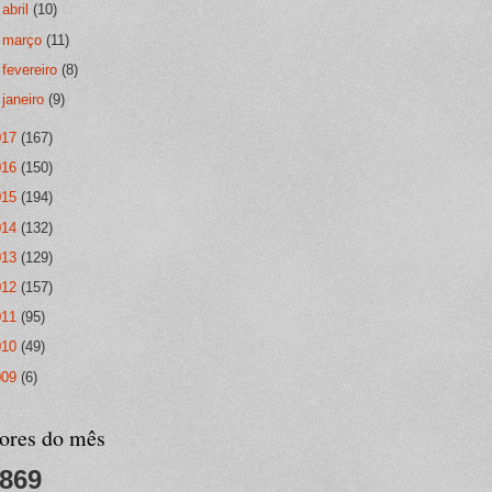
►
abril
(10)
►
março
(11)
►
fevereiro
(8)
►
janeiro
(9)
017
(167)
016
(150)
015
(194)
014
(132)
013
(129)
012
(157)
011
(95)
010
(49)
009
(6)
tores do mês
,869