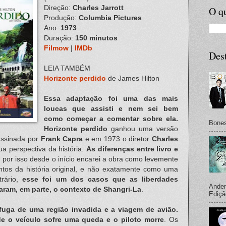
Direção:
Charles Jarrott
O qu
Produção:
Columbia Pictures
Ano:
1973
Duração:
150 minutos
Filmow
|
IMDb
Des
LEIA TAMBÉM
Horizonte perdido
de James Hilton
Essa adaptação foi uma das mais
loucas que assisti e nem sei bem
como começar a comentar sobre ela.
Bones
Horizonte perdido
ganhou uma versão
assinada por
Frank Capra
e em 1973 o diretor
Charles
 perspectiva da história.
As diferenças entre livro e
, por isso desde o início encarei a obra como levemente
ntos da história original, e não exatamente como uma
trário,
esse foi um dos casos que as liberdades
Ander
eraram, em parte, o contexto de Shangri-La
.
Ediçã
fuga de uma região invadida e a viagem de avião.
e o veículo sofre uma queda e o piloto morre
. Os