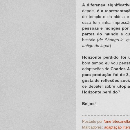
A diferença significati
depois,
é a representaç
do templo e da aldeia é 
essa foi minha impress
pessoas e monges por 
partes do mundo
e que
história (
de Shangri-la, 
antigo do lugar
).
Horizonte perdido foi 
bom tempo eu vou pensa
adaptações de
Charles J
para produção foi de 3
gosta de reflexões socia
de debater sobre
utopi
Horizonte perdido
?
Beijos
!
Postado por
Nine Stecanella
Marcadores:
adaptação liter