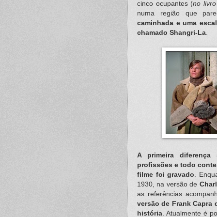
cinco ocupantes (
no livr
numa região que pare
caminhada e uma escal
chamado Shangri-La
.
A primeira diferença
profissões e todo cont
filme foi gravado
. Enqua
1930, na versão de
Charl
as referências acompa
versão de Frank Capra d
história
. Atualmente é p