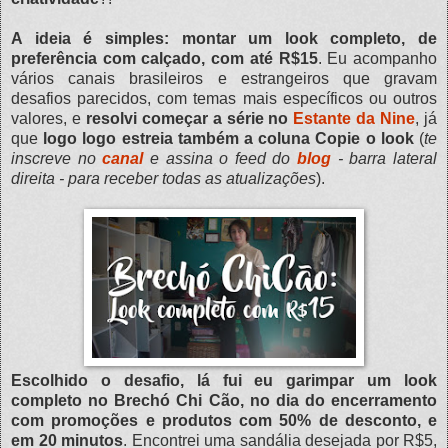
A ideia é simples: montar um look completo, de
preferência com calçado, com até R$15
. Eu acompanho
vários canais brasileiros e estrangeiros que gravam
desafios parecidos, com temas mais específicos ou outros
valores, e
resolvi começar a série no
Estante da Nine
, já
que
logo logo estreia também a coluna Copie o look
(
te
inscreve no
canal
e assina o feed do
blog
- barra lateral
direita - para receber todas as atualizações
).
Escolhido o desafio, lá fui eu garimpar um look
completo no Brechó Chi Cão, no dia do encerramento
com promoções e produtos com 50% de desconto, e
em 20 minutos
. Encontrei uma sandália desejada por R$5,