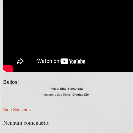
Beijos
!
Fotos:
Nine Stecanella
Imagens dos filmes:
Divulgação
Nine Stecanella
Nenhum comentário: