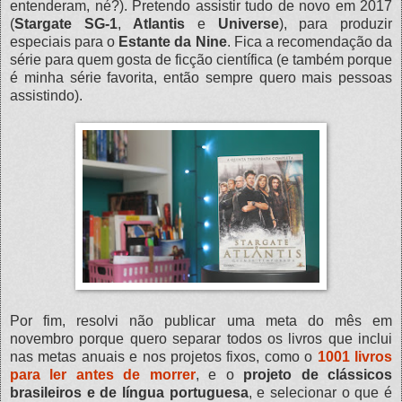
entenderam, né?). Pretendo assistir tudo de novo em 2017
(
Stargate SG-1
,
Atlantis
e
Universe
), para produzir
especiais para o
Estante da Nine
. Fica a recomendação da
série para quem gosta de ficção científica (e também porque
é minha série favorita, então sempre quero mais pessoas
assistindo).
Por fim, resolvi não publicar uma meta do mês em
novembro porque quero separar todos os livros que inclui
nas metas anuais e nos projetos fixos, como o
1001 livros
para ler antes de morrer
, e o
projeto de clássicos
brasileiros e de língua portuguesa
, e selecionar o que é