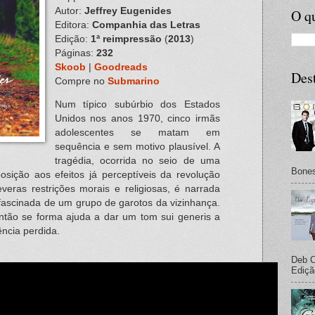
Autor:
Jeffrey Eugenides
O qu
Editora:
Companhia das Letras
Edição:
1ª reimpressão
(
2013
)
Páginas:
232
Skoob
|
Goodreads
Des
Compre no
Submarino
Num típico subúrbio dos Estados
Unidos nos anos 1970, cinco irmãs
adolescentes se matam em
sequência e sem motivo plausível. A
tragédia, ocorrida no seio de uma
Bones
osição aos efeitos já perceptíveis da revolução
everas restrições morais e religiosas, é narrada
 fascinada de um grupo de garotos da vizinhança.
então se forma ajuda a dar um tom sui generis a
ência perdida.
Deb C
Ediçã