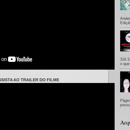
Ander
Ediçã
316 S
o que 
SSISTA AO TRAILER DO FILME
Págin
possu
Arq