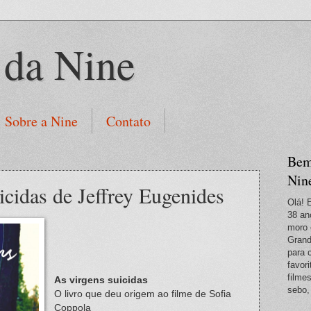
 da Nine
Sobre a Nine
Contato
Bem
Nin
icidas de Jeffrey Eugenides
Olá! 
38 an
moro 
Grand
para 
favori
filme
As virgens suicidas
sebo,
O livro que deu origem ao filme de Sofia
Coppola