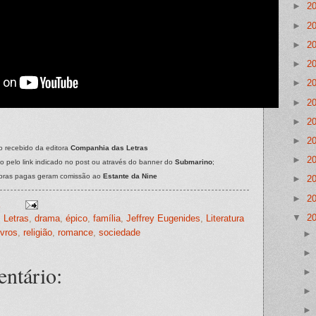
►
2
►
2
►
2
►
2
►
2
►
2
►
2
►
2
ro recebido da editora
Companhia das Letras
►
2
o pelo link indicado no post ou através do banner do
Submarino
;
pras pagas geram comissão ao
Estante da Nine
►
2
►
2
▼
2
 Letras
,
drama
,
épico
,
família
,
Jeffrey Eugenides
,
Literatura
ivros
,
religião
,
romance
,
sociedade
ntário: