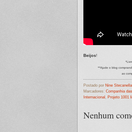
Beijos
!
*Liv
**Ajude o blog comprand
as com
Postado por
Nine Stecanella
Marcadores:
Companhia das
Internacional
,
Projeto 1001 l
Nenhum come