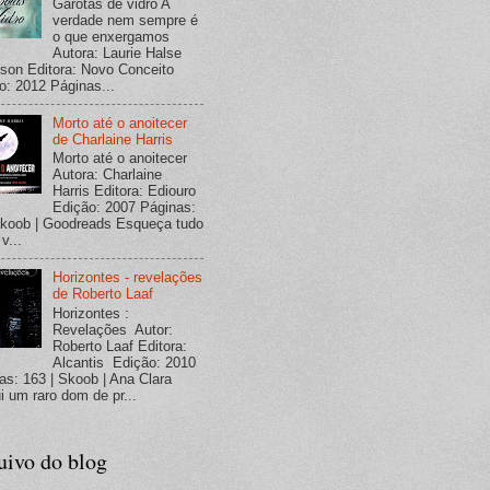
Garotas de vidro A
verdade nem sempre é
o que enxergamos
Autora: Laurie Halse
son Editora: Novo Conceito
o: 2012 Páginas...
Morto até o anoitecer
de Charlaine Harris
Morto até o anoitecer
Autora: Charlaine
Harris Editora: Ediouro
Edição: 2007 Páginas:
koob | Goodreads Esqueça tudo
v...
Horizontes - revelações
de Roberto Laaf
Horizontes :
Revelações Autor:
Roberto Laaf Editora:
Alcantis Edição: 2010
as: 163 | Skoob | Ana Clara
i um raro dom de pr...
uivo do blog