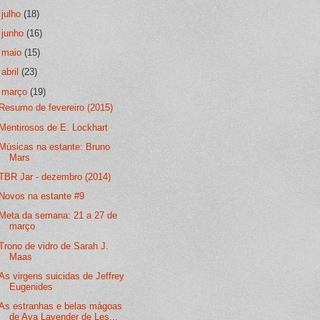
►
julho
(18)
►
junho
(16)
►
maio
(15)
►
abril
(23)
▼
março
(19)
Resumo de fevereiro (2015)
Mentirosos de E. Lockhart
Músicas na estante: Bruno
Mars
TBR Jar - dezembro (2014)
Novos na estante #9
Meta da semana: 21 a 27 de
março
Trono de vidro de Sarah J.
Maas
As virgens suicidas de Jeffrey
Eugenides
As estranhas e belas mágoas
de Ava Lavender de Les...