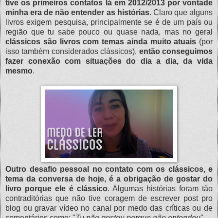
tive os primeiros contatos lá em 2012/2013 por vontade
minha era de não entender as histórias
. Claro que alguns
livros exigem pesquisa, principalmente se é de um país ou
região que tu sabe pouco ou quase nada, mas no geral
clássicos são livros com temas ainda muito atuais
(por
isso também considerados clássicos),
então conseguimos
fazer conexão com situações do dia a dia, da vida
mesmo
.
Outro desafio pessoal no contato com os clássicos, e
tema da conversa de hoje, é a obrigação de gostar do
livro porque ele é clássico
. Algumas histórias foram tão
contraditórias que não tive coragem de escrever post pro
blog ou gravar vídeo no canal por medo das críticas ou de
comentários como: "
Tu não gostou porque não entendeu
".