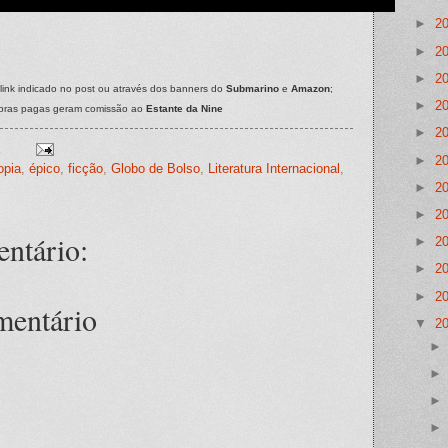
►
2
►
2
►
2
link indicado no post ou através dos banners do
Submarino
e
Amazon
;
►
2
pras pagas geram comissão ao
Estante da Nine
►
2
►
2
opia
,
épico
,
ficção
,
Globo de Bolso
,
Literatura Internacional
,
►
2
►
2
ntário:
►
2
►
2
►
2
mentário
▼
2