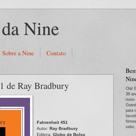
 da Nine
Sobre a Nine
Contato
Bem
Nin
51 de Ray Bradbury
Olá! 
38 an
moro 
Grand
para 
favori
filme
Fahrenheit 451
sebo,
Autor:
Ray Bradbury
Editora:
Globo de Bolso