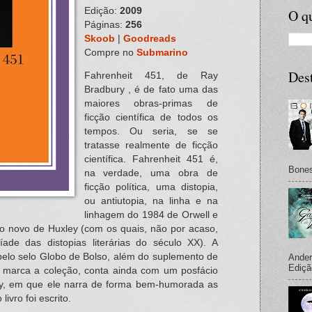
Edição:
2009
O qu
Páginas:
256
Skoob
|
Goodreads
Compre no
Submarino
Des
Fahrenheit 451, de Ray
Bradbury , é de fato uma das
maiores obras-primas de
ficção científica de todos os
tempos. Ou seria, se se
tratasse realmente de ficção
científica. Fahrenheit 451 é,
Bones
na verdade, uma obra de
ficção política, uma distopia,
ou antiutopia, na linha e na
linhagem do 1984 de Orwell e
o novo de Huxley (com os quais, não por acaso,
íade das distopias literárias do século XX). A
pelo selo Globo de Bolso, além do suplemento de
Ander
Ediçã
ue marca a coleção, conta ainda com um posfácio
ry, em que ele narra de forma bem-humorada as
ivro foi escrito.