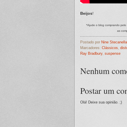
Beijos
!
*Ajude o blog comprando pelo 
as com
Postado por
Nine Stecanella
Marcadores:
Clássicos
,
dist
Ray Bradbury
,
suspense
Nenhum come
Postar um co
Olá! Deixe sua opinião. ;)