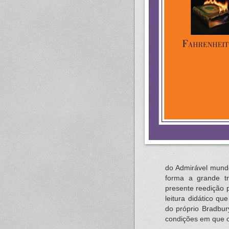
do Admirável mund
forma a grande tr
presente reedição 
leitura didático q
do próprio Bradbu
condições em que o l