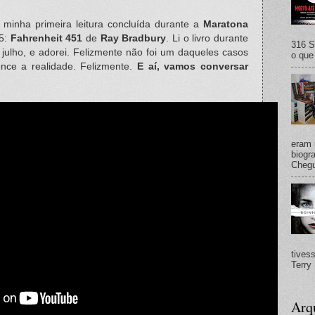
 minha primeira leitura concluída durante a
Maratona
5:
Fahrenheit 451
de
Ray Bradbury
. Li o livro durante
316 S
 julho, e adorei. Felizmente não foi um daqueles casos
o que 
nce a realidade. Felizmente.
E aí, vamos conversar
eram 
biogra
Chegu
tives
Terry 
Arq