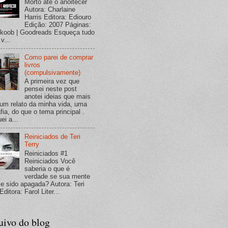
Morto até o anoitecer
Autora: Charlaine
Harris Editora: Ediouro
Edição: 2007 Páginas:
koob | Goodreads Esqueça tudo
v...
Como parei de comprar
livros
(compulsivamente)
A primeira vez que
pensei neste post
anotei ideias que mais
um relato da minha vida, uma
fia, do que o tema principal .
ei a...
Reiniciados de Teri
Terry
Reiniciados #1
Reiniciados Você
saberia o que é
verdade se sua mente
se sido apagada? Autora: Teri
Editora: Farol Liter...
uivo do blog