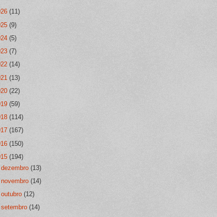
026
(11)
025
(9)
024
(5)
023
(7)
022
(14)
021
(13)
020
(22)
019
(59)
018
(114)
017
(167)
016
(150)
015
(194)
►
dezembro
(13)
►
novembro
(14)
►
outubro
(12)
►
setembro
(14)