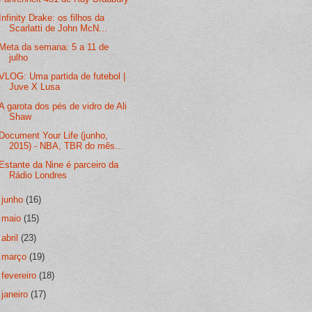
Infinity Drake: os filhos da
Scarlatti de John McN...
Meta da semana: 5 a 11 de
julho
VLOG: Uma partida de futebol |
Juve X Lusa
A garota dos pés de vidro de Ali
Shaw
Document Your Life (junho,
2015) - NBA, TBR do mês...
Estante da Nine é parceiro da
Rádio Londres
►
junho
(16)
►
maio
(15)
►
abril
(23)
►
março
(19)
►
fevereiro
(18)
►
janeiro
(17)