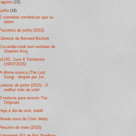
►
agosto
(15)
▼
julho
(18)
5 comédias românticas que eu
adoro
Favoritos de junho (2015)
Gênesis de Bernard Beckett
Escuridão total sem estrelas de
Stephen King
VLOG: Juve X Tombense
(19/07/2015)
A última música (The Last
Song) - dirigido por Jul...
Leituras de junho (2015) - O
melhor mês da vida!
3 motivos para assistir The
Originals
Hoje é dia de rock, bebê!
Mundo novo de Chris Weitz
Resumo de maio (2015)
Fahrenheit 451 de Ray Bradbury