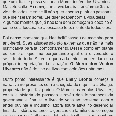
que um dia ele possa voltar ao Morro dos Ventos Uivantes.
Mas ele volta. E começa uma verdadeira transformação na
vida de todos. Heathcliff não quer apenas punir as pessoas
que lhe fizeram sofrer. Ele quer acabar com a vida delas.
Algumas mentes que já não iam bem começam a decair e é
como se a loucura se apossasse ferozmente de todos eles.
Foi nesse momento que Heathcliff passou de mocinho para
anti-herói. Suas atitudes são tão extremas que não há mais
justificativa para tal comportamento. Desse ponto em diante
eu sempre fiquei me perguntando qual era o verdadeiro
sentido de tudo. Acredito que cada leitor também fará sua
própria interpretação da situação.
O Morro dos Ventos
Uivantes
não é do tipo de livro com opiniões unânimes.
Outro ponto interessante é que
Emily Brontë
começa a
narrativa no presente, com a chegada do inquilino à Granja,
propriedade que faz parte d'O Morro dos Ventos Uivantes,
conta a história do passado através das lembranças da
governanta e finaliza o livro de volta ao presente, com o
antes ouvinte e inquilino, agora figura ativa no desenrolar
final da história, na terceira geração da família que começou
com o pai de Catherine adotando Heathcliff sem nenhum