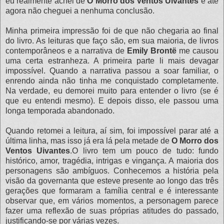
eu realmente achei de
O Morro dos Ventos Uivantes
e até
agora não cheguei a nenhuma conclusão.
Minha primeira impressão foi de que não chegaria ao final
do livro. As leituras que faço são, em sua maioria, de livros
contemporâneos e a narrativa de
Emily Brontë
me causou
uma certa estranheza. A primeira parte li mais devagar
impossível. Quando a narrativa passou a soar familiar, o
enrendo ainda não tinha me conquistado completamente.
Na verdade, eu demorei muito para entender o livro (se é
que eu entendi mesmo). E depois disso, ele passou uma
longa temporada abandonado.
Quando retomei a leitura, aí sim, foi impossível parar até a
última linha, mas isso já era lá pela metade de
O Morro dos
Ventos Uivantes
.O livro tem um pouco de tudo: fundo
histórico, amor, tragédia, intrigas e vingança. A maioria dos
personagens são ambíguos. Conhecemos a história pela
visão da governanta que esteve presente ao longo das três
gerações que formaram a família central e é interessante
observar que, em vários momentos, a personagem parece
fazer uma reflexão de suas próprias atitudes do passado,
justificando-se por várias vezes.