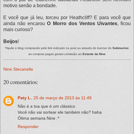
motivo senão a bondade.
E você que já leu, torceu por Heathcliff? E para você que
ainda não encarou
O Morro dos Ventos Uivantes
, ficou
mais curioso?
Beijos
!
*Ajude o blog comprando pelo link indicado no post ou através do banner do
Submarino
;
as compras pagas geram comissão ao
Estante da Nine
Nine Stecanella
20 comentários:
Paty L.
25 de março de 2013 às 11:49
Não é a toa que é um clássico.
Você não vai sortear ele também não? haha
Ótima semana Nine :*
Responder