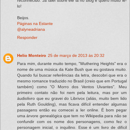
reconhecido. Já falei sobre ele lá no blog e quero muito lê-
lo!
Beijos.
Páginas na Estante
@alyneadriana
Responder
Helio Monteiro
25 de março de 2013 às 20:32
Para mim, durante muito tempo, "Wuthering Heights" era o
nome de uma música da Kate Bush que eu gostava muito.
Quando fui buscar referências da letra, descobri que era o
mesmo romance traduzido no Brasil (creio que em Portugal
também) como "O Morro dos Ventos Uivantes". Meu
primeiro contato não foi nem pela leitura, mas por um
áudiolivro que eu gravei do Librivox (aliás, muito bem lido
pela Ruth Goulding), mas ficava difícil entender algumas
passagens então eu comecei a ler online. É bom pegar
uma árvore genealógica que tem no Wikipedia para não se
confundir com os nome dos personagens, como fez o
personagem inicial, o inquilino. Esse é um livro de difícil