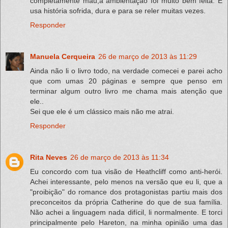
completamente mau,a ambientação foi muito bem feita. É
usa história sofrida, dura e para se reler muitas vezes.
Responder
Manuela Cerqueira
26 de março de 2013 às 11:29
Ainda não li o livro todo, na verdade comecei e parei acho
que com umas 20 páginas e sempre que penso em
terminar algum outro livro me chama mais atenção que
ele..
Sei que ele é um clássico mais não me atrai.
Responder
Rita Neves
26 de março de 2013 às 11:34
Eu concordo com tua visão de Heathcliff como anti-herói.
Achei interessante, pelo menos na versão que eu li, que a
"proibição" do romance dos protagonistas partiu mais dos
preconceitos da própria Catherine do que de sua família.
Não achei a linguagem nada difícil, li normalmente. E torci
principalmente pelo Hareton, na minha opinião uma das