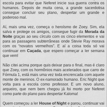
escola para evitar que Neferet inicie sua guerra contra os
humanos. Depois de muita cena, a grande sacerdotisa
consegue concluir seu plano, despertar um grande e
poderoso mal.
Aí, mais uma vez, começa o heroísmo de Zoey. Sim, ela
salva e protege os amigos, consegue fugir da
Morada da
Noite
graças ao seu círculo com os cinco elementos e vai
para as passagens subterrâneas onde Stevie Ray morava
com os “novatos vermelhos”. E aí a coisa toda só vai
continuar em
Caçada
, que espero começar a ler semana
que vem!
Não citei acima porque quis deixar para o final, mas é claro
que Zoey, com os hormônios mais acelerados que carro de
Fórmula 1, está mais uma vez toda encrencada com aquele
monte de meninos. O ex-namorado humano. Eric Night que
volta para a escola como professor. E um novo aluno,
arqueiro, que nem bem chegou já foi morto por Neferet
como parte do plano para despertar Kaloma!
Quem começou a ler
House of Night
e parou, continuar vai