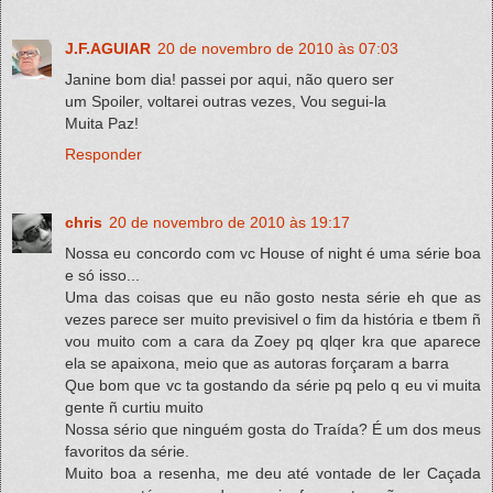
J.F.AGUIAR
20 de novembro de 2010 às 07:03
Janine bom dia! passei por aqui, não quero ser
um Spoiler, voltarei outras vezes, Vou segui-la
Muita Paz!
Responder
chris
20 de novembro de 2010 às 19:17
Nossa eu concordo com vc House of night é uma série boa
e só isso...
Uma das coisas que eu não gosto nesta série eh que as
vezes parece ser muito previsivel o fim da história e tbem ñ
vou muito com a cara da Zoey pq qlqer kra que aparece
ela se apaixona, meio que as autoras forçaram a barra
Que bom que vc ta gostando da série pq pelo q eu vi muita
gente ñ curtiu muito
Nossa sério que ninguém gosta do Traída? É um dos meus
favoritos da série.
Muito boa a resenha, me deu até vontade de ler Caçada