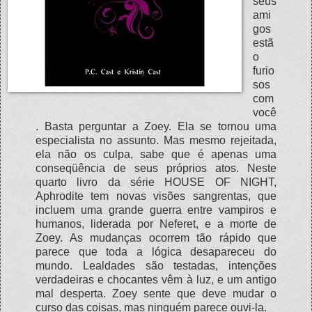
seus
ami
gos
estã
o
furio
sos
com
você
. Basta perguntar a Zoey. Ela se tornou uma
especialista no assunto. Mas mesmo rejeitada,
ela não os culpa, sabe que é apenas uma
conseqüência de seus próprios atos. Neste
quarto livro da série HOUSE OF NIGHT,
Aphrodite tem novas visões sangrentas, que
incluem uma grande guerra entre vampiros e
humanos, liderada por Neferet, e a morte de
Zoey. As mudanças ocorrem tão rápido que
parece que toda a lógica desapareceu do
mundo. Lealdades são testadas, intenções
verdadeiras e chocantes vêm à luz, e um antigo
mal desperta. Zoey sente que deve mudar o
curso das coisas, mas ninguém parece ouvi-la.