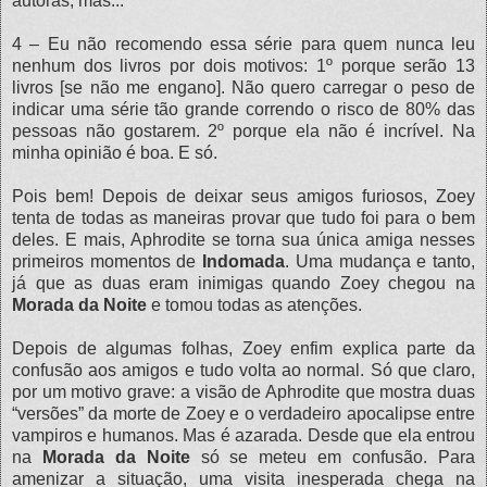
autoras, mas...
4 – Eu não recomendo essa série para quem nunca leu
nenhum dos livros por dois motivos: 1º porque serão 13
livros [se não me engano]. Não quero carregar o peso de
indicar uma série tão grande correndo o risco de 80% das
pessoas não gostarem. 2º porque ela não é incrível. Na
minha opinião é boa. E só.
Pois bem! Depois de deixar seus amigos furiosos, Zoey
tenta de todas as maneiras provar que tudo foi para o bem
deles. E mais, Aphrodite se torna sua única amiga nesses
primeiros momentos de
Indomada
. Uma mudança e tanto,
já que as duas eram inimigas quando Zoey chegou na
Morada da Noite
e tomou todas as atenções.
Depois de algumas folhas, Zoey enfim explica parte da
confusão aos amigos e tudo volta ao normal. Só que claro,
por um motivo grave: a visão de Aphrodite que mostra duas
“versões” da morte de Zoey e o verdadeiro apocalipse entre
vampiros e humanos. Mas é azarada. Desde que ela entrou
na
Morada da Noite
só se meteu em confusão. Para
amenizar a situação, uma visita inesperada chega na