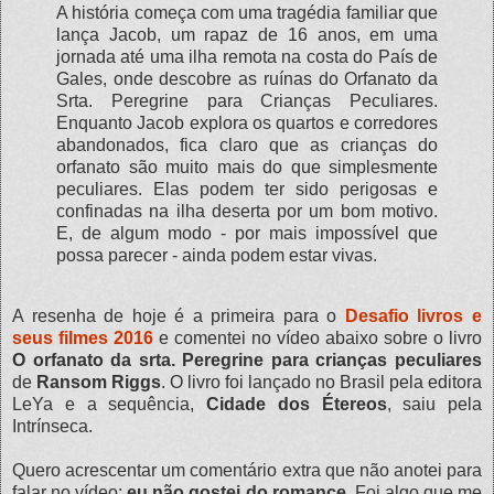
A história começa com uma tragédia familiar que
lança Jacob, um rapaz de 16 anos, em uma
jornada até uma ilha remota na costa do País de
Gales, onde descobre as ruínas do Orfanato da
Srta. Peregrine para Crianças Peculiares.
Enquanto Jacob explora os quartos e corredores
abandonados, fica claro que as crianças do
orfanato são muito mais do que simplesmente
peculiares. Elas podem ter sido perigosas e
confinadas na ilha deserta por um bom motivo.
E, de algum modo - por mais impossível que
possa parecer - ainda podem estar vivas.
A resenha de hoje é a primeira para o
Desafio livros e
seus filmes 2016
e comentei no vídeo abaixo sobre o livro
O orfanato da srta. Peregrine para crianças peculiares
de
Ransom Riggs
. O livro foi lançado no Brasil pela editora
LeYa e a sequência,
Cidade dos Étereos
, saiu pela
Intrínseca.
Quero acrescentar um comentário extra que não anotei para
falar no vídeo:
eu não gostei do romance
. Foi algo que me