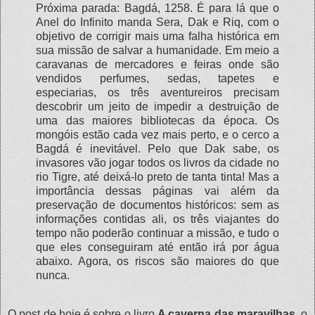
Próxima parada: Bagdá, 1258. É para lá que o
Anel do Infinito manda Sera, Dak e Riq, com o
objetivo de corrigir mais uma falha histórica em
sua missão de salvar a humanidade. Em meio a
caravanas de mercadores e feiras onde são
vendidos perfumes, sedas, tapetes e
especiarias, os três aventureiros precisam
descobrir um jeito de impedir a destruição de
uma das maiores bibliotecas da época. Os
mongóis estão cada vez mais perto, e o cerco a
Bagdá é inevitável. Pelo que Dak sabe, os
invasores vão jogar todos os livros da cidade no
rio Tigre, até deixá-lo preto de tanta tinta! Mas a
importância dessas páginas vai além da
preservação de documentos históricos: sem as
informações contidas ali, os três viajantes do
tempo não poderão continuar a missão, e tudo o
que eles conseguiram até então irá por água
abaixo. Agora, os riscos são maiores do que
nunca.
O post de hoje é sobre o livro
A caverna das maravilhas
, o