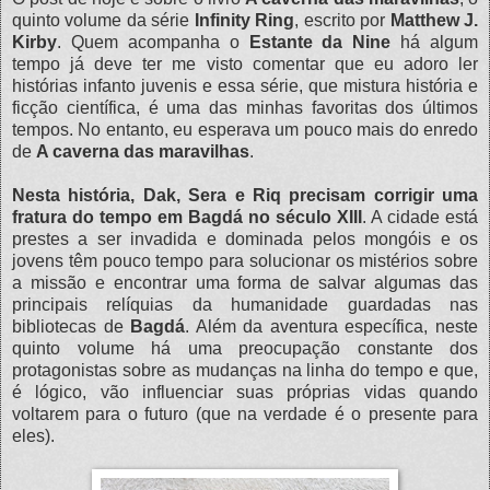
quinto volume da série
Infinity Ring
, escrito por
Matthew J.
Kirby
. Quem acompanha o
Estante da Nine
há algum
tempo já deve ter me visto comentar que eu adoro ler
histórias infanto juvenis e essa série, que mistura história e
ficção científica, é uma das minhas favoritas dos últimos
tempos. No entanto, eu esperava um pouco mais do enredo
de
A caverna das maravilhas
.
Nesta história, Dak, Sera e Riq precisam corrigir uma
fratura do tempo em Bagdá no século XIII
. A cidade está
prestes a ser invadida e dominada pelos mongóis e os
jovens têm pouco tempo para solucionar os mistérios sobre
a missão e encontrar uma forma de salvar algumas das
principais relíquias da humanidade guardadas nas
bibliotecas de
Bagdá
. Além da aventura específica, neste
quinto volume há uma preocupação constante dos
protagonistas sobre as mudanças na linha do tempo e que,
é lógico, vão influenciar suas próprias vidas quando
voltarem para o futuro (que na verdade é o presente para
eles).