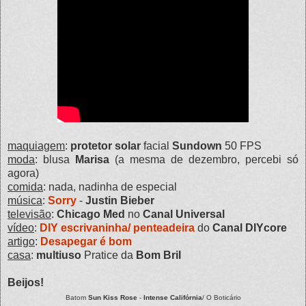
maquiagem
:
protetor solar
facial
Sundown
50 FPS
moda
: blusa
Marisa
(a mesma de dezembro, percebi só
agora)
comida
: nada, nadinha de especial
música
:
Sorry
-
Justin Bieber
televisão
:
Chicago Med
no
Canal Universal
vídeo
:
DIY escrivaninha/ penteadeira
do
Canal DIYcore
artigo
:
Desapegar é bom
casa
:
multiuso
Pratice da
Bom Bril
Beijos!
Batom
Sun Kiss Rose
-
Intense Califórnia
/ O Boticário