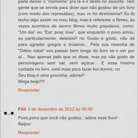
parte deixar o "mememe" pra lá e ir direto no assunto. Tem
gente que se enrola para dizer que não gostou de um livro
(com medo das represálias), mas vc foi diretíssima!! Eu tb
tenho algo assim no meu blog, mas é referente a filmes, às
vezes acontece de serem filmes muito populares, como:
"Um dia" ou "Eat, pray, love", que enquanto o povo amou,
eu particularmente, detestei!! rsr Gosto é gosto, não dá
para agradar gregos e troianos... Pela sua resenha de
"Odeio natal" vou passar bem longe do livro se o ver por
aí... Nao apenas pelo que vc disse, mas pq não gosto de
personagens sem sal, nem açúcar... E essa história
contada no livro, está mais para fazer boi dormir, rsr
Seu blog é uma gracinha, adorei!!
Mega beijo!!!!
Responder
Féli
4 de dezembro de 2012 às 00:40
Poxa,pena que você não gostou...adore esse livro!
Beijos!
Responder