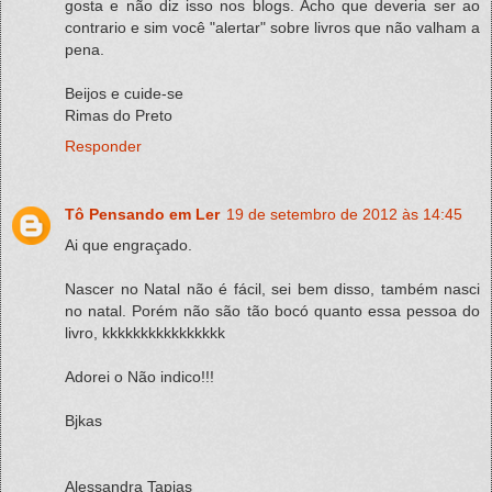
gosta e não diz isso nos blogs. Acho que deveria ser ao
contrario e sim você "alertar" sobre livros que não valham a
pena.
Beijos e cuide-se
Rimas do Preto
Responder
Tô Pensando em Ler
19 de setembro de 2012 às 14:45
Ai que engraçado.
Nascer no Natal não é fácil, sei bem disso, também nasci
no natal. Porém não são tão bocó quanto essa pessoa do
livro, kkkkkkkkkkkkkkkk
Adorei o Não indico!!!
Bjkas
Alessandra Tapias