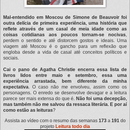
Mal-entendido em Moscou de Simone de Beauvoir foi
outra delícia de primeira experiência, uma história que
reflete através de um casal de meia idade como as
coisas cotidianas aos poucos tornam-se nocivas
,
perdem o sentido e até distorcem gostos e ideais. Uma
viagem até Moscou é o gancho para um reflexão que
engloba desde a vida de casal até conceitos políticos e
sociais.
Cai o pano de Agatha Christie encerra essa lista de
livros lidos entre maio e setembro, essa uma
experiência arrastada, bem diferente da minha
expectativa
. O caso não me envolveu, assim como os
personagens. O enredo se desenvolve devagar e a leitura
parece ser mais extensa do que é.
Não foi uma decepção,
mas também não me salvou da ressaca literária. E por aí
como estão as leituras
?
Assista ao vídeo com o resumo das semanas
173
a
191
do
projeto
Leitura todo dia