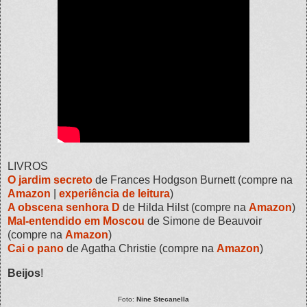
LIVROS
O jardim secreto
de Frances Hodgson Burnett (compre na
Amazon
|
experiência de leitura
)
A obscena senhora D
de Hilda Hilst (compre na
Amazon
)
Mal-entendido em Moscou
de Simone de Beauvoir
(compre na
Amazon
)
Cai o pano
de Agatha Christie (compre na
Amazon
)
Beijos
!
Foto:
Nine Stecanella