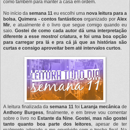
como também para manter a casa em ordem.
No início da
semana 11
eu escolhi uma
nova leitura para a
bolsa
,
Quimera - contos fantásticos
organizado por
Alex
Mir
, e atualmente é o livro que segue comigo quando eu
saio.
Gostei de como cada autor dá uma interpretação
diferente a esse mostro/ criatura, e foi uma boa opção
para carregar pra lá e pra cá já que as histórias são
curtas e consigo aproveitar bem até intervalos curtos
.
A leitura finalizada da
semana 11
foi
Laranja mecânica
de
Anthony Burgess
, finalmente, e em breve vou comentar
sobre o livro no
Estante da Nine
.
Gostei, mas não gostei
tanto quanto boa parte dos leitores
, apesar de ter
realmente adorado e me envolvido com o trecho final. Na