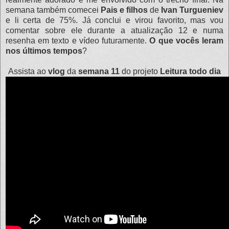
semana também comecei
Pais e filhos
de
Ivan Turgueniev
e li certa de 75%. Já conclui e virou favorito, mas vou
comentar sobre ele durante a atualização 12 e numa
resenha em texto e vídeo futuramente.
O que vocês leram
nos últimos tempos
?
Assista ao
vlog
da
semana 11
do projeto
Leitura todo dia