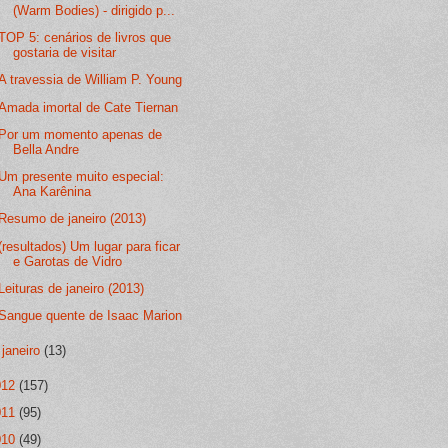
(Warm Bodies) - dirigido p...
TOP 5: cenários de livros que
gostaria de visitar
A travessia de William P. Young
Amada imortal de Cate Tiernan
Por um momento apenas de
Bella Andre
Um presente muito especial:
Ana Karênina
Resumo de janeiro (2013)
(resultados) Um lugar para ficar
e Garotas de Vidro
Leituras de janeiro (2013)
Sangue quente de Isaac Marion
►
janeiro
(13)
012
(157)
011
(95)
010
(49)