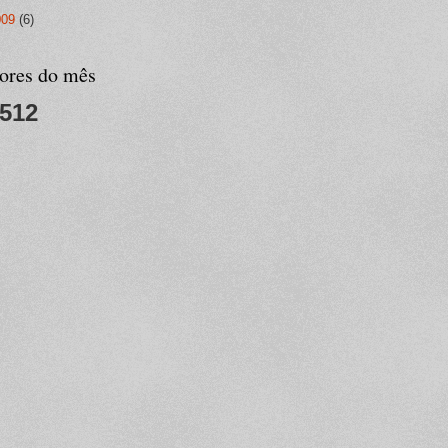
009
(6)
tores do mês
,512