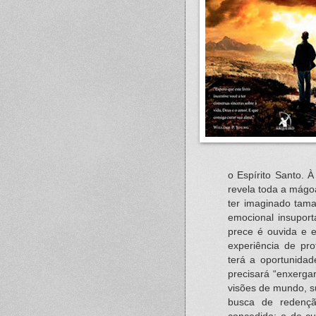
o Espírito Santo. 
revela toda a mágoa
ter imaginado tam
emocional insupor
prece é ouvida e e
experiência de p
terá a oportunidad
precisará “enxerga
visões de mundo, s
busca de redenç