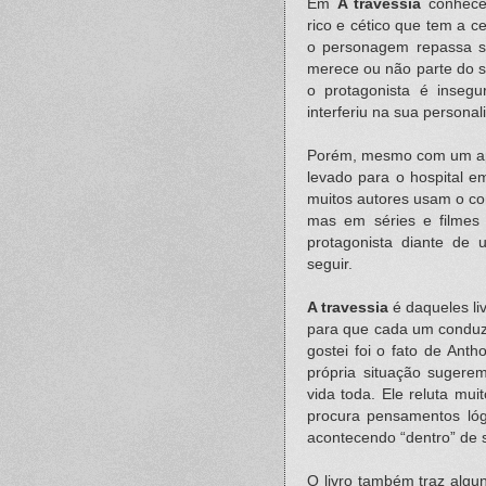
Em
A travessia
conhece
rico e cético que tem a 
o personagem repassa se
merece ou não parte do s
o protagonista é inseg
interferiu na sua persona
Porém, mesmo com um apar
levado para o hospital 
muitos autores usam o co
mas em séries e filmes
protagonista diante de
seguir.
A travessia
é daqueles li
para que cada um conduza
gostei foi o fato de Ant
própria situação sugerem
vida toda. Ele reluta mu
procura pensamentos lógi
acontecendo “dentro” de
O livro também traz algu