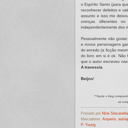
o Espírito Santo (para qu
reconhecer defeitos e va
assunto e isso me deix
crenças diferentes no
independentemente dos me
Pessoalmente não gostei 
e novos personagens gan
do enredo (a ficção mesmo
do livro em si é ok. Não
que o autor escreveu nas
A travessia
.
Beijos
!
**Ajude o blog comprando
as com
Postado por
Nine Stecanella
Marcadores:
Arqueiro
,
autoa
P. Young