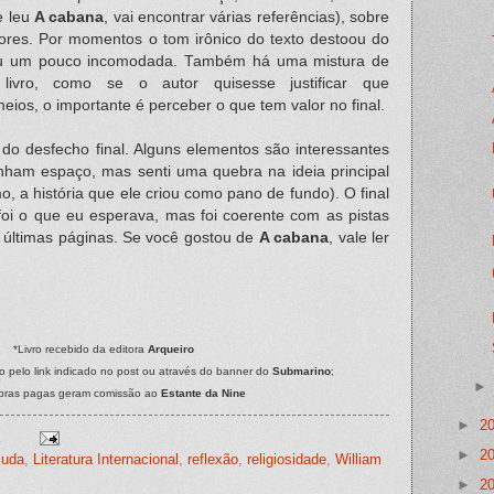
e leu
A cabana
, vai encontrar várias referências), sobre
lores. Por momentos o tom irônico do texto destoou do
ou um pouco incomodada. Também há uma mistura de
 livro, como se o autor quisesse justificar que
ios, o importante é perceber o que tem valor no final.
do desfecho final. Alguns elementos são interessantes
ham espaço, mas senti uma quebra na ideia principal
, a história que ele criou como pano de fundo). O final
 foi o que eu esperava, mas foi coerente com as pistas
 últimas páginas. Se você gostou de
A cabana
, vale ler
*Livro recebido da editora
Arqueiro
 pelo link indicado no post ou através do banner do
Submarino
;
pras pagas geram comissão ao
Estante da Nine
►
2
►
2
juda
,
Literatura Internacional
,
reflexão
,
religiosidade
,
William
►
2