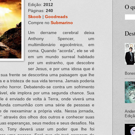
Edição:
2012
O qu
Páginas:
240
Skoob
|
Goodreads
Compre no
Submarino
Des
Um derrame cerebral deixa
Anthony Spencer, um
multimilionário egocêntrico, em
coma. Quando “acorda”, ele se vê
em um mundo surreal habitado
por um estranho, que descobre
ser Jesus, e por uma idosa que é
Bones
À sua frente se descortina uma paisagem que lhe
 e a tristeza de sua vida terrena. Jamais poderia
anho horror. Debatendo-se contra um sofrimento
tável, ele implora por uma segunda chance. Sua
le é enviado de volta à Terra, onde viverá uma
rofunda comunhão com uma série de pessoas e
e de reexaminar a própria vida. Nessa jornada,
Ander
Ediçã
r” através dos olhos dos outros e conhecer suas
uas esperanças, seus medos e seus desafios. Na
ão, Tony deverá usar um poder que lhe foi