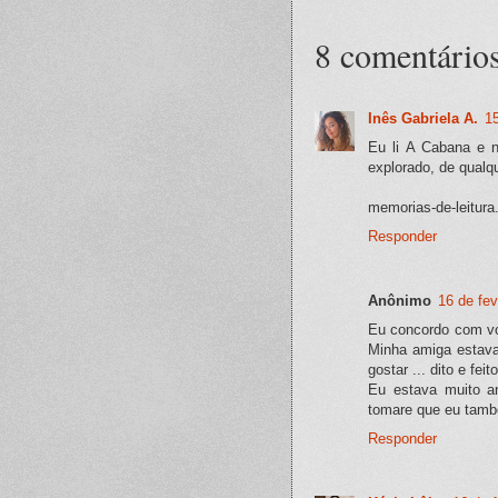
8 comentários
Inês Gabriela A.
15
Eu li A Cabana e n
explorado, de qualq
memorias-de-leitura
Responder
Anônimo
16 de fev
Eu concordo com v
Minha amiga estava 
gostar ... dito e feito
Eu estava muito an
tomare que eu tam
Responder