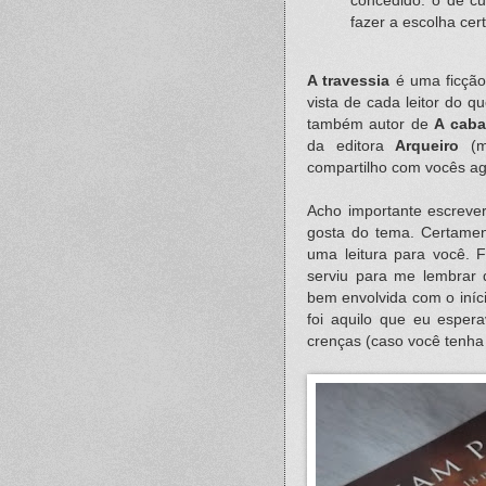
concedido: o de c
fazer a escolha cer
A travessia
é uma ficção 
vista de cada leitor do q
também autor de
A cab
da editora
Arqueiro
(mi
compartilho com vocês ag
Acho importante escrever
gosta do tema. Certame
uma leitura para você. 
serviu para me lembrar 
bem envolvida com o iníc
foi aquilo que eu esper
crenças (caso você tenha