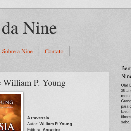
 da Nine
Sobre a Nine
Contato
Bem
Nin
e William P. Young
Olá! 
38 an
moro 
Grand
para 
favori
filme
A travessia
sebo,
Autor:
William P. Young
Editora:
Arqueiro