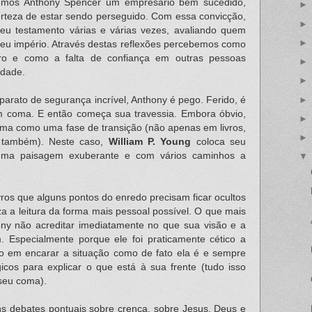
mos Anthony Spencer um empresário bem sucedido,
certeza de estar sendo perseguido. Com essa convicção,
u testamento várias e várias vezes, avaliando quem
eu império. Através destas reflexões percebemos como
uro e como a falta de confiança em outras pessoas
lidade.
ato de segurança incrível, Anthony é pego. Ferido, é
em coma. E então começa sua travessia. Embora óbvio,
ma como uma fase de transição (não apenas em livros,
 também). Neste caso,
William P. Young
coloca seu
 uma paisagem exuberante e com vários caminhos a
vros que alguns pontos do enredo precisam ficar ocultos
 a leitura da forma mais pessoal possível. O que mais
hony não acreditar imediatamente no que sua visão e a
. Especialmente porque ele foi praticamente cético a
ito em encarar a situação como de fato ela é e sempre
cos para explicar o que está à sua frente (tudo isso
 seu coma).
ns debates pontuais sobre crença, sobre Jesus, Deus e