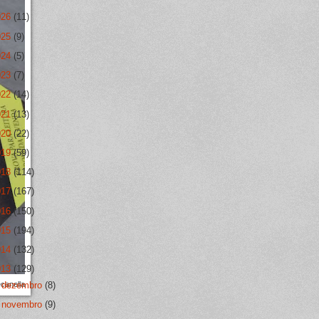
026
(11)
025
(9)
024
(5)
023
(7)
022
(14)
021
(13)
020
(22)
019
(59)
018
(114)
017
(167)
016
(150)
015
(194)
014
(132)
013
(129)
ecanella
►
dezembro
(8)
►
novembro
(9)