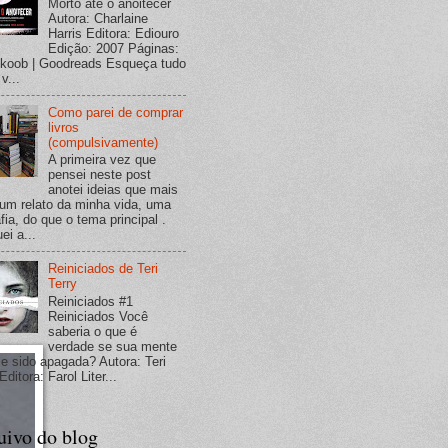
Morto até o anoitecer
Autora: Charlaine
Harris Editora: Ediouro
Edição: 2007 Páginas:
koob | Goodreads Esqueça tudo
v...
Como parei de comprar
livros
(compulsivamente)
A primeira vez que
pensei neste post
anotei ideias que mais
um relato da minha vida, uma
fia, do que o tema principal .
ei a...
Reiniciados de Teri
Terry
Reiniciados #1
Reiniciados Você
saberia o que é
verdade se sua mente
se sido apagada? Autora: Teri
Editora: Farol Liter...
uivo do blog