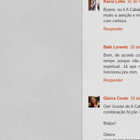
Kézia Lôbo
16 de 
Bueno, eu li A Caba
muito a aenção e m
com certeza.
Responder
Babi Lorentz
18 de
Bom, de acordo com
tempo porque não
espiritual. Já que
funcionou pra mim.
Responder
Gleice Couto
18 de
Oie! Gostei de A Ca
combinação ficção + 
Beijos!
Gleice