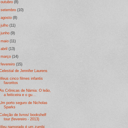
►
outubro
(8)
►
setembro
(10)
►
agosto
(8)
►
julho
(11)
►
junho
(9)
►
maio
(11)
►
abril
(13)
►
março
(14)
▼
fevereiro
(15)
Celestial de Jennifer Laurens
Meus cinco filmes infantis
favoritos
As Crônicas de Nárnia: O leão,
a feiticeira e o gu...
Um porto seguro de Nicholas
Sparks
Coleção de livros/ bookshelf
tour (fevereiro - 2013)
Meu namorado é um zumbi