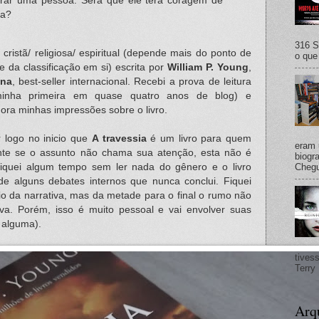
urar uma pessoa. Será que ele terá coragem de
ta?
316 S
cristã/ religiosa/ espiritual (depende mais do ponto de
o que 
ue da classificação em si) escrita por
William P. Young
,
ana
, best-seller internacional. Recebi a prova de leitura
nha primeira em quase quatro anos de blog) e
ora minhas impressões sobre o livro.
 logo no inicio que
A travessia
é um livro para quem
eram 
nte se o assunto não chama sua atenção, esta não é
biogra
Fiquei algum tempo sem ler nada do gênero e o livro
Chegu
de alguns debates internos que nunca conclui. Fiquei
io da narrativa, mas da metade para o final o rumo não
ava. Porém, isso é muito pessoal e vai envolver suas
 alguma).
tives
Terry 
Arq