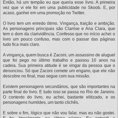
Então, há um tempão eu que queria esse livro. A primeira
vez que vi ele foi em uma publicidade no Skoob. E, por
acaso, ganhei em uma promoção no Twitter.
O livro tem um enredo ótimo. Vingança, traição e ambição.
As personagens principais são Clarrise e Ana Clara, que
tem o dom da clarividência. Confesso que no início achei o
livro um pouco confuso, mas com o passar das páginas
tudo fica mais claro.
A vingança, quem busca é Zaconi, um assassino de aluguel
que foi pego no último trabalho e passou 10 anos na
cadeia. Sua primeira atitude é se vingar da pessoa que o
denunciou. Só que Zaconi comete um engano, que ele não
descobre no final, mas segue com sua missão.
Existem personagens secundários, que são importantes na
parte final do livro. E tudo isso se passa no Rio de Janeiro.
O contexto do livro, eu achei, bastante elitizado, e os
personagens humildes, um tanto clichês.
E sobre o fim, lógico que não vou falar, mas eu não gostei.