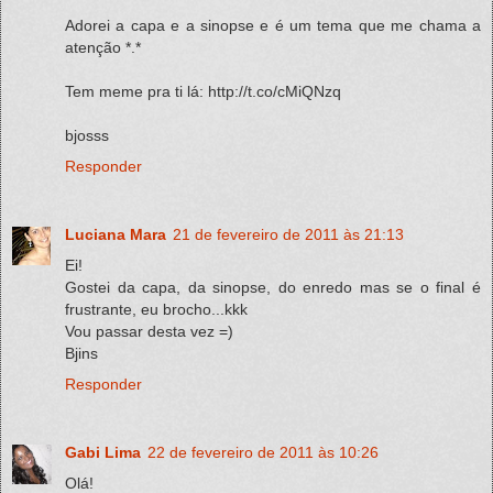
Adorei a capa e a sinopse e é um tema que me chama a
atenção *.*
Tem meme pra ti lá: http://t.co/cMiQNzq
bjosss
Responder
Luciana Mara
21 de fevereiro de 2011 às 21:13
Ei!
Gostei da capa, da sinopse, do enredo mas se o final é
frustrante, eu brocho...kkk
Vou passar desta vez =)
Bjins
Responder
Gabi Lima
22 de fevereiro de 2011 às 10:26
Olá!