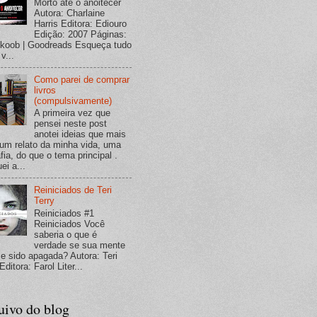
Morto até o anoitecer
Autora: Charlaine
Harris Editora: Ediouro
Edição: 2007 Páginas:
koob | Goodreads Esqueça tudo
v...
Como parei de comprar
livros
(compulsivamente)
A primeira vez que
pensei neste post
anotei ideias que mais
um relato da minha vida, uma
fia, do que o tema principal .
ei a...
Reiniciados de Teri
Terry
Reiniciados #1
Reiniciados Você
saberia o que é
verdade se sua mente
se sido apagada? Autora: Teri
Editora: Farol Liter...
uivo do blog