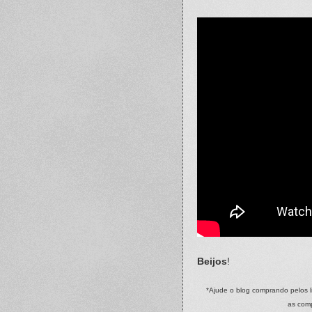
Beijos
!
*Ajude o blog comprando pelos l
as com