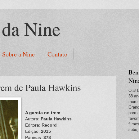
 da Nine
Sobre a Nine
Contato
Bem
Nin
trem de Paula Hawkins
Olá! 
38 an
moro 
Grand
A garota no trem
para 
favori
Autora:
Paula Hawkins
filme
Editora:
Record
sebo,
Edição:
2015
Páginas:
378