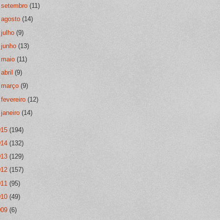
►
setembro
(11)
►
agosto
(14)
►
julho
(9)
►
junho
(13)
►
maio
(11)
►
abril
(9)
►
março
(9)
►
fevereiro
(12)
►
janeiro
(14)
015
(194)
014
(132)
013
(129)
012
(157)
011
(95)
010
(49)
009
(6)