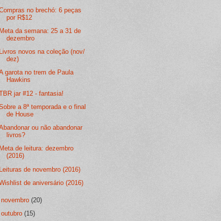
Compras no brechó: 6 peças
por R$12
Meta da semana: 25 a 31 de
dezembro
Livros novos na coleção (nov/
dez)
A garota no trem de Paula
Hawkins
TBR jar #12 - fantasia!
Sobre a 8ª temporada e o final
de House
Abandonar ou não abandonar
livros?
Meta de leitura: dezembro
(2016)
Leituras de novembro (2016)
Wishlist de aniversário (2016)
►
novembro
(20)
►
outubro
(15)