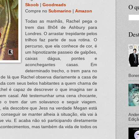
Skoob
|
Goodreads
O qu
Compre no
Submarino
|
Amazon
Todas as manhãs, Rachel pega o
trem das 8h04 de Ashbury para
Des
Londres. O arrastar trepidante pelos
trilhos faz parte de sua rotina. O
percurso, que ela conhece de cor, é
um hipnotizante passeio de galpões,
caixas dágua, pontes e
aconchegantes casas. Em
determinado trecho, o trem para no
Bones
é de lá que Rachel observa diariamente a casa de
da com seus belos habitantes a quem chama de
chel é capaz de descrever o que imagina ser a
ovem casal. Até testemunhar uma cena chocante,
e o trem dar um solavanco e seguir viagem.
s, ela descobre que Jess na verdade Megan está
conseguir se manter alheia à situação, ela vai à
Ander
Ediçã
que viu. E acaba não só participando diretamente
acontecimentos, mas também da vida de todos os