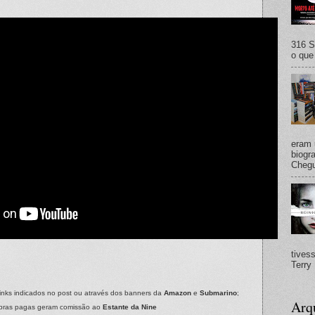
316 S
o que 
eram 
biogra
Chegu
tives
Terry 
inks indicados no post ou através dos banners da
Amazon
e
Submarino
;
Arq
pras pagas geram comissão ao
Estante da Nine