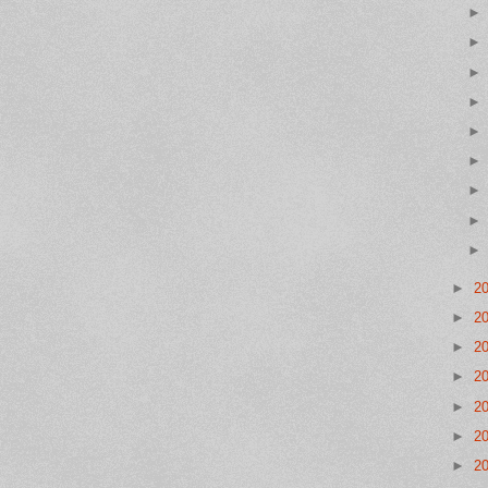
►
2
►
2
►
2
►
2
►
2
►
2
►
2