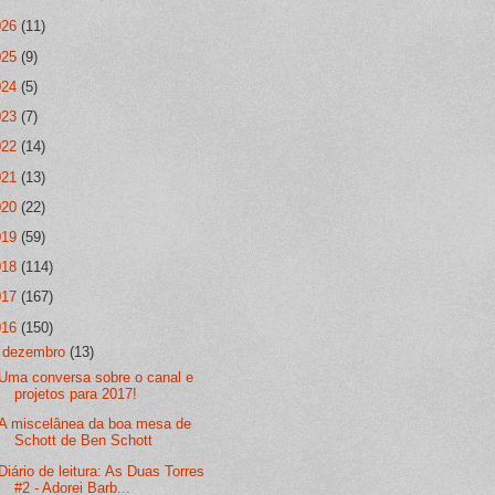
026
(11)
025
(9)
024
(5)
023
(7)
022
(14)
021
(13)
020
(22)
019
(59)
018
(114)
017
(167)
016
(150)
▼
dezembro
(13)
Uma conversa sobre o canal e
projetos para 2017!
A miscelânea da boa mesa de
Schott de Ben Schott
Diário de leitura: As Duas Torres
#2 - Adorei Barb...