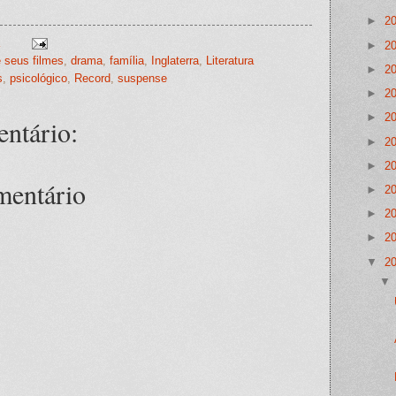
►
2
►
2
e seus filmes
,
drama
,
família
,
Inglaterra
,
Literatura
►
2
s
,
psicológico
,
Record
,
suspense
►
2
►
2
ntário:
►
2
►
2
mentário
►
2
►
2
►
2
▼
2