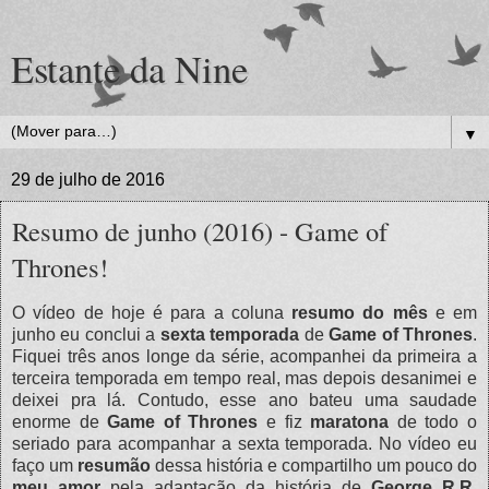
Estante da Nine
▼
29 de julho de 2016
Resumo de junho (2016) - Game of
Thrones!
O vídeo de hoje é para a coluna
resumo do mês
e em
junho eu conclui a
sexta temporada
de
Game of Thrones
.
Fiquei três anos longe da série, acompanhei da primeira a
terceira temporada em tempo real, mas depois desanimei e
deixei pra lá. Contudo, esse ano bateu uma saudade
enorme de
Game of Thrones
e fiz
maratona
de todo o
seriado para acompanhar a sexta temporada. No vídeo eu
faço um
resumão
dessa história e compartilho um pouco do
meu amor
pela adaptação da história de
George R.R.