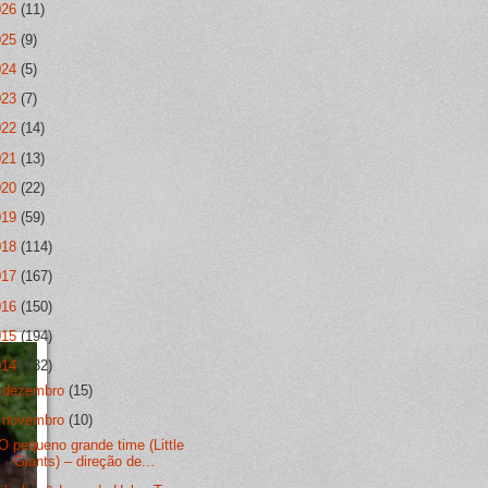
026
(11)
025
(9)
024
(5)
023
(7)
022
(14)
021
(13)
020
(22)
019
(59)
018
(114)
017
(167)
016
(150)
015
(194)
014
(132)
►
dezembro
(15)
▼
novembro
(10)
O pequeno grande time (Little
Giants) – direção de...