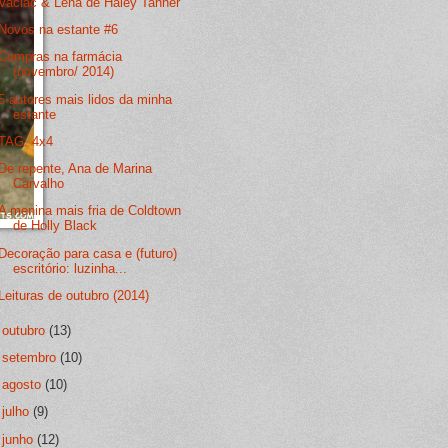
Vaclac & Lena de Haley Tanner
Novos na estante #6
Compras na farmácia
(novembro/ 2014)
5 autores mais lidos da minha
estante
TAG: 4x4
De repente, Ana de Marina
Carvalho
A menina mais fria de Coldtown
de Holly Black
Decoração para casa e (futuro)
escritório: luzinha...
Leituras de outubro (2014)
►
outubro
(13)
►
setembro
(10)
►
agosto
(10)
►
julho
(9)
►
junho
(12)