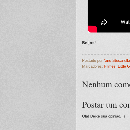
Beijos
!
Postado por
Nine Stecanella
Marcadores:
Filmes
,
Little 
Nenhum come
Postar um co
Olá! Deixe sua opinião. ;)