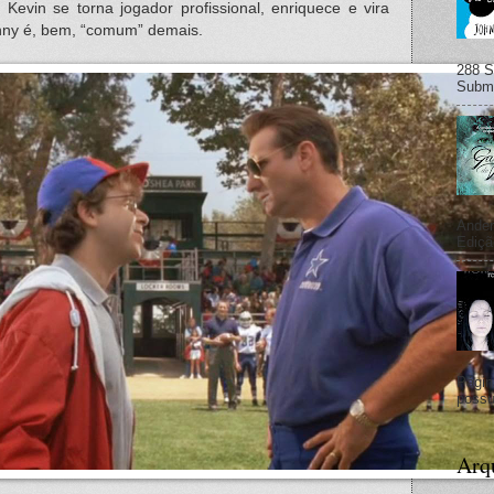
evin se torna jogador profissional, enriquece e vira
nny é, bem, “comum” demais.
288 S
Subma
Ander
Ediçã
Págin
possu
Arq