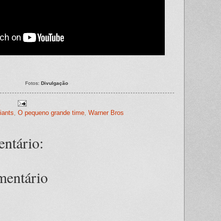
Fotos:
Divulgação
Giants
,
O pequeno grande time
,
Warner Bros
ntário:
mentário