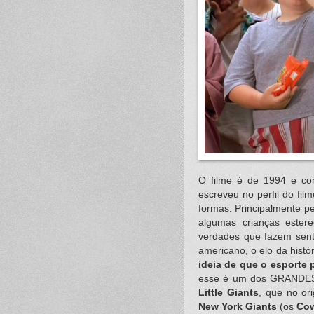
O filme é de 1994 e c
escreveu no perfil do fil
formas. Principalmente p
algumas crianças ester
verdades que fazem senti
americano, o elo da hist
ideia de que o esporte
esse é um dos GRANDES
Little Giants
, que no or
New York Giants
(os
Co