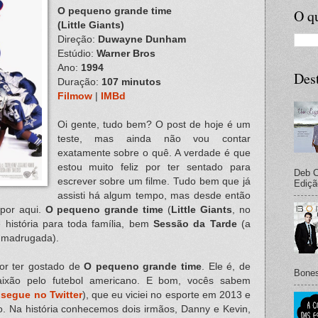
O pequeno grande time
O qu
(Little Giants)
Direção:
Duwayne Dunham
Estúdio:
Warner Bros
Ano:
1994
Des
Duração:
107 minutos
Filmow
|
IMBd
Oi gente, tudo bem? O post de hoje é um
teste, mas ainda não vou contar
exatamente sobre o quê. A verdade é que
estou muito feliz por ter sentado para
Deb C
escrever sobre um filme. Tudo bem que já
Ediçã
assisti há algum tempo, mas desde então
 por aqui.
O pequeno grande time
(
Little Giants
, no
e história para toda família, bem
Sessão da Tarde
(a
e madrugada).
por ter gostado de
O pequeno grande time
. Ele é, de
Bones
aixão pelo futebol americano. E bom, vocês sabem
e
segue no Twitter
), que eu viciei no esporte em 2013 e
o. Na história conhecemos dois irmãos, Danny e Kevin,