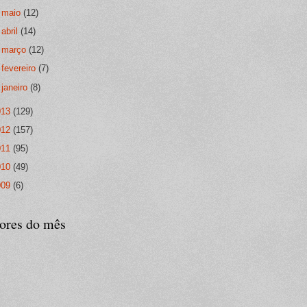
►
maio
(12)
►
abril
(14)
►
março
(12)
►
fevereiro
(7)
►
janeiro
(8)
013
(129)
012
(157)
011
(95)
010
(49)
009
(6)
tores do mês