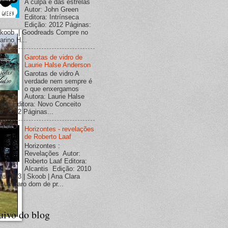
A culpa é das estrelas
Autor: John Green
Editora: Intrínseca
Edição: 2012 Páginas:
koob | Goodreads Compre no
rino H...
Garotas de vidro de
Laurie Halse Anderson
Garotas de vidro A
verdade nem sempre é
o que enxergamos
Autora: Laurie Halse
son Editora: Novo Conceito
o: 2012 Páginas...
Horizontes - revelações
de Roberto Laaf
Horizontes :
Revelações Autor:
Roberto Laaf Editora:
Alcantis Edição: 2010
as: 163 | Skoob | Ana Clara
i um raro dom de pr...
uivo do blog