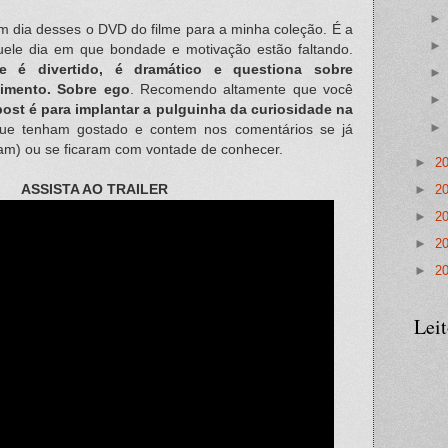
m dia desses o DVD do filme para a minha coleção. É a
aquele dia em que bondade e motivação estão faltando.
é divertido, é dramático e questiona sobre
imento. Sobre ego
. Recomendo altamente que você
post é para implantar a pulguinha da curiosidade na
ue tenham gostado e contem nos comentários se já
ram) ou se ficaram com vontade de conhecer.
►
2
►
2
ASSISTA AO TRAILER
►
2
►
2
►
2
Lei