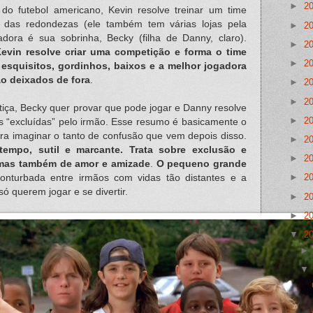
►
2
do futebol americano, Kevin resolve treinar um time
 das redondezas (ele também tem várias lojas pela
►
2
adora é sua sobrinha, Becky (filha de Danny, claro).
►
2
evin resolve criar uma competição e forma o time
►
2
os esquisitos, gordinhos, baixos e a melhor jogadora
o deixados de fora
.
►
2
►
2
tiça, Becky quer provar que pode jogar e Danny resolve
►
2
as “excluídas” pelo irmão. Esse resumo é basicamente o
á pra imaginar o tanto de confusão que vem depois disso.
►
2
empo, sutil e marcante. Trata sobre exclusão e
►
2
 mas também de amor e amizade
.
O pequeno grande
►
2
onturbada entre irmãos com vidas tão distantes e a
ó querem jogar e se divertir.
►
2
►
2
▼
2