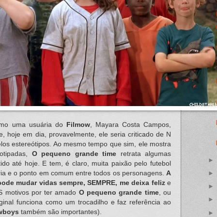
omo uma usuária do
Filmow
, Mayara Costa Campos,
me, hoje em dia, provavelmente, ele seria criticado de N
elos estereótipos. Ao mesmo tempo que sim, ele mostra
eotipadas,
O pequeno grande time
retrata algumas
do até hoje. E tem, é claro, muita paixão pelo futebol
ória e o ponto em comum entre todos os personagens.
A
 pode mudar vidas sempre, SEMPRE, me deixa feliz
e
 motivos por ter amado
O pequeno grande time
, ou
iginal funciona como um trocadilho e faz referência ao
wboys
também são importantes).