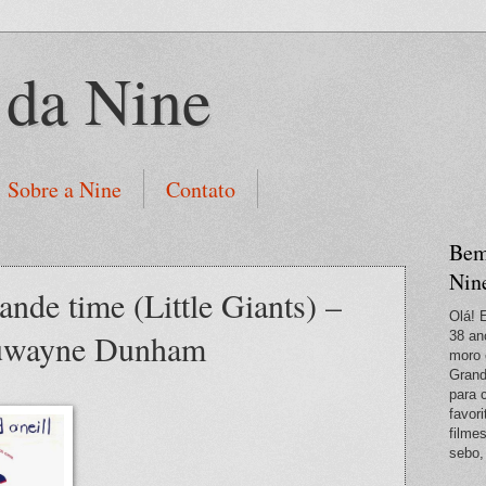
 da Nine
Sobre a Nine
Contato
Bem
Nin
nde time (Little Giants) –
Olá! 
Duwayne Dunham
38 an
moro 
Grand
para 
favori
filme
sebo,