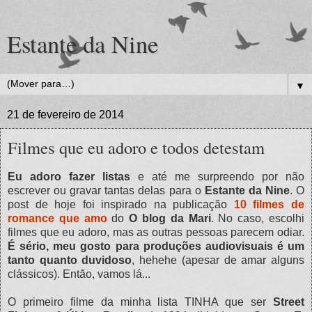
Estante da Nine
▼
21 de fevereiro de 2014
Filmes que eu adoro e todos detestam
Eu adoro fazer listas
e até me surpreendo por não
escrever ou gravar tantas delas para o
Estante da Nine
. O
post de hoje foi inspirado na publicação
10 filmes de
romance que amo
do
O blog da Mari
. No caso, escolhi
filmes que eu adoro, mas as outras pessoas parecem odiar.
É sério, meu gosto para produções audiovisuais é um
tanto quanto duvidoso
, hehehe (apesar de amar alguns
clássicos). Então, vamos lá...
O primeiro filme da minha lista TINHA que ser
Street