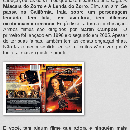
cabeça), outros dois filmes que fazem parte de uma saga:
A
Máscara do Zorro
e
A Lenda do Zorro
. Sim, sim, sim!
Se
passa na Califórnia, trata sobre um personagem
lendário, tem luta, tem aventura, tem dilemas
existenciais e romance
. Eu já disse, adoro a combinação.
Ambos filmes são dirigidos por
Martin Campbell
. O
primeiro foi lançado em 1998 e o segundo em 2005. Apesar
de ter suas falhas, também tem as cenas engraçadinhas.
Não faz o menor sentido, eu sei, e muitos vão dizer que é
loucura, mas eu gosto e pronto!
E você, tem algum filme que adora e ninguém mais