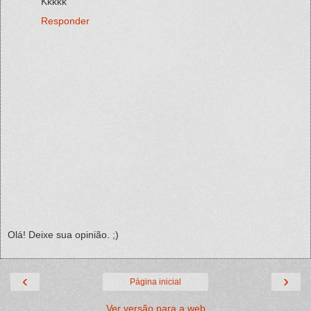
Kkkkk
Responder
Olá! Deixe sua opinião. ;)
‹
›
Página inicial
Ver versão para a web