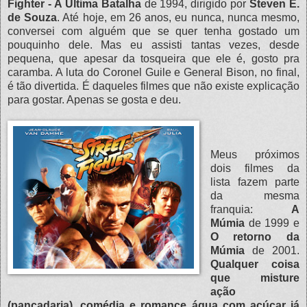
Fighter - A Última Batalha
de 1994, dirigido por
Steven E.
de Souza
. Até hoje, em 26 anos, eu nunca, nunca mesmo,
conversei com alguém que se quer tenha gostado um
pouquinho dele. Mas eu assisti tantas vezes, desde
pequena, que apesar da tosqueira que ele é, gosto pra
caramba. A luta do Coronel Guile e General Bison, no final,
é tão divertida. É daqueles filmes que não existe explicação
para gostar. Apenas se gosta e deu.
Meus próximos
dois filmes da
lista fazem parte
da mesma
franquia:
A
Múmia
de 1999 e
O retorno da
Múmia
de 2001.
Qualquer coisa
que misture
ação
(pancadaria), comédia e romance água com açúcar já