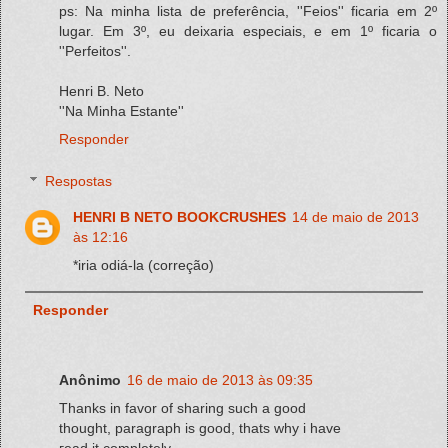
ps: Na minha lista de preferência, ''Feios'' ficaria em 2º
lugar. Em 3º, eu deixaria especiais, e em 1º ficaria o
''Perfeitos''.
Henri B. Neto
''Na Minha Estante''
Responder
Respostas
HENRI B NETO BOOKCRUSHES
14 de maio de 2013
às 12:16
*iria odiá-la (correção)
Responder
Anônimo
16 de maio de 2013 às 09:35
Τhаnks in favor of sharing such a good
thought, paragraph is good, thats why i hаvе
гead it сompletely