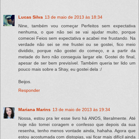
Lucas Silva
13 de maio de 2013 às 18:34
Nine, também vou começar Perfeitos sem expectativa
nenhuma, o que não sei se vai ajudar muito, porque
comecei Feios sem expectativa e acabei me frustando. Na
verdade não sei se me frustei ou se gostei, fico meio
dividido, porque não gostei do começo, e a partir da
metade do livro não conseguia largar ele. Gostei do final,
apesar de ser bem previsível. Também queria ter lido um
pouco mais sobre a Shay, eu gostei dela :/
Beijos.
Responder
Mariana Marins
13 de maio de 2013 às 19:34
Nossa, estou pra ler esse livro há ANOS, literalmente. Até
hoje não tomei coragem e confesso que depois da sua
resenha, tenho menos vontade ainda, hahaha. Agora que
estou acostumada com distopias, vai ficar mais difícil ainda