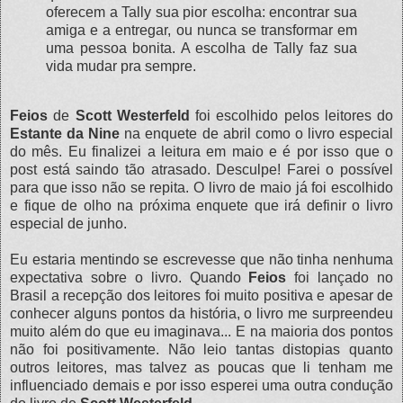
oferecem a Tally sua pior escolha: encontrar sua
amiga e a entregar, ou nunca se transformar em
uma pessoa bonita. A escolha de Tally faz sua
vida mudar pra sempre.
Feios
de
Scott Westerfeld
foi escolhido pelos leitores do
Estante da Nine
na enquete de abril como o livro especial
do mês. Eu finalizei a leitura em maio e é por isso que o
post está saindo tão atrasado. Desculpe! Farei o possível
para que isso não se repita. O livro de maio já foi escolhido
e fique de olho na próxima enquete que irá definir o livro
especial de junho.
Eu estaria mentindo se escrevesse que não tinha nenhuma
expectativa sobre o livro. Quando
Feios
foi lançado no
Brasil a recepção dos leitores foi muito positiva e apesar de
conhecer alguns pontos da história, o livro me surpreendeu
muito além do que eu imaginava... E na maioria dos pontos
não foi positivamente. Não leio tantas distopias quanto
outros leitores, mas talvez as poucas que li tenham me
influenciado demais e por isso esperei uma outra condução