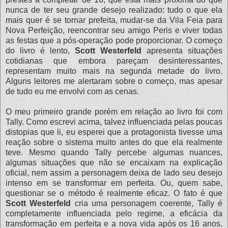
nunca de ter seu grande desejo realizado: tudo o que ela
mais quer é se tornar prefeita, mudar-se da Vila Feia para
Nova Perfeição, reencontrar seu amigo Peris e viver todas
as festas que a pós-operação pode proporcionar. O começo
do livro é lento,
Scott Westerfeld
apresenta situações
cotidianas que embora pareçam desinteressantes,
representam muito mais na segunda metade do livro.
Alguns leitores me alertaram sobre o começo, mas apesar
de tudo eu me envolvi com as cenas.
O meu primeiro grande porém em relação ao livro foi com
Tally. Como escrevi acima, talvez influenciada pelas poucas
distopias que li, eu esperei que a protagonista tivesse uma
reação sobre o sistema muito antes do que ela realmente
teve. Mesmo quando Tally percebe algumas nuances,
algumas situações que não se encaixam na explicação
oficial, nem assim a personagem deixa de lado seu desejo
intenso em se transformar em perfeita. Ou, quem sabe,
questionar se o método é realmente eficaz. O fato é que
Scott Westerfeld
cria uma personagem coerente, Tally é
completamente influenciada pelo regime, a eficácia da
transformação em perfeita e a nova vida após os 16 anos.