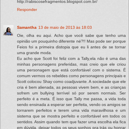
http://rabiscosefragmentos.blogspot.com.br/
Responder
Samantha
13 de maio de 2013 às 18:03
Oie, olha eu aqui. Acho que você sabe que tenho uma
opinião um pouquinho diferente né?!! Mas pode ser porque
Feios foi a primeira distopia que eu li antes de se tornar
uma grande moda.
Eu acho que Scott foi feliz com a Tally,ela não é uma das
minhas personagens preferidas, mas creio que ele criou
uma personagem que está confortável com o sistema. É
comum vermos os rebeldes como personagens principais e
Scott colocou Shay como coadjuvante. A sociedade que ele
cria é bem alienada, as pessoas vivem bem, e as crianças
sofrem um bullying terrível só por serem normais. Ser
perfeito é a meta. É isso que Tally me passa, a vida toda
sendo ensinada a esperar ser perfeita, vendo os amigos se
tornarem perfeitos e terem uma vida maravilhosa e um
sistema que se mostra perfeito e confortável em todos os
sentidos. Assim quando tem que fazer uma escolha ela fica
em dúvida, deixar todos os seus sonhos pra trás ou honrar