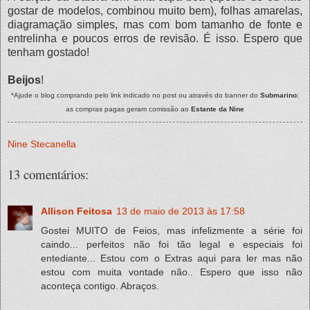
gostar de modelos, combinou muito bem), folhas amarelas,
diagramação simples, mas com bom tamanho de fonte e
entrelinha e poucos erros de revisão. É isso. Espero que
tenham gostado!
Beijos
!
*Ajude o blog comprando pelo link indicado no post ou através do banner do
Submarino
;
as compras pagas geram comissão ao
Estante da Nine
Nine Stecanella
13 comentários:
Allison Feitosa
13 de maio de 2013 às 17:58
Gostei MUITO de Feios, mas infelizmente a série foi
caindo... perfeitos não foi tão legal e especiais foi
entediante... Estou com o Extras aqui para ler mas não
estou com muita vontade não.. Espero que isso não
aconteça contigo. Abraços.