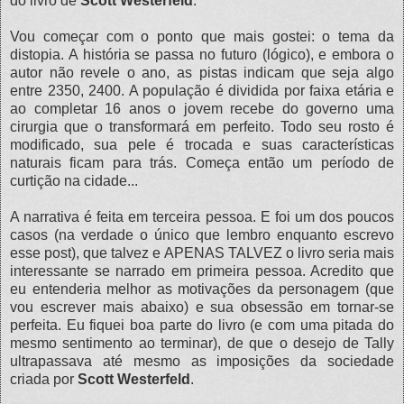
do livro de
Scott Westerfeld
.
Vou começar com o ponto que mais gostei: o tema da
distopia. A história se passa no futuro (lógico), e embora o
autor não revele o ano, as pistas indicam que seja algo
entre 2350, 2400. A população é dividida por faixa etária e
ao completar 16 anos o jovem recebe do governo uma
cirurgia que o transformará em perfeito. Todo seu rosto é
modificado, sua pele é trocada e suas características
naturais ficam para trás. Começa então um período de
curtição na cidade...
A narrativa é feita em terceira pessoa. E foi um dos poucos
casos (na verdade o único que lembro enquanto escrevo
esse post), que talvez e APENAS TALVEZ o livro seria mais
interessante se narrado em primeira pessoa. Acredito que
eu entenderia melhor as motivações da personagem (que
vou escrever mais abaixo) e sua obsessão em tornar-se
perfeita. Eu fiquei boa parte do livro (e com uma pitada do
mesmo sentimento ao terminar), de que o desejo de Tally
ultrapassava até mesmo as imposições da sociedade
criada por
Scott Westerfeld
.