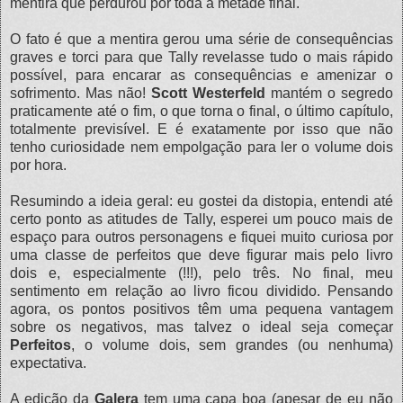
mentira que perdurou por toda a metade final.
O fato é que a mentira gerou uma série de consequências
graves e torci para que Tally revelasse tudo o mais rápido
possível, para encarar as consequências e amenizar o
sofrimento. Mas não!
Scott Westerfeld
mantém o segredo
praticamente até o fim, o que torna o final, o último capítulo,
totalmente previsível. E é exatamente por isso que não
tenho curiosidade nem empolgação para ler o volume dois
por hora.
Resumindo a ideia geral: eu gostei da distopia, entendi até
certo ponto as atitudes de Tally, esperei um pouco mais de
espaço para outros personagens e fiquei muito curiosa por
uma classe de perfeitos que deve figurar mais pelo livro
dois e, especialmente (!!!), pelo três. No final, meu
sentimento em relação ao livro ficou dividido. Pensando
agora, os pontos positivos têm uma pequena vantagem
sobre os negativos, mas talvez o ideal seja começar
Perfeitos
, o volume dois, sem grandes (ou nenhuma)
expectativa.
A edição da
Galera
tem uma capa boa (apesar de eu não