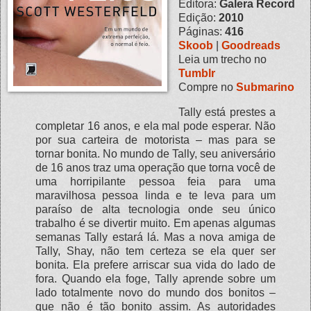
Editora:
Galera Record
Edição:
2010
Páginas:
416
Skoob
|
Goodreads
Leia um trecho no
Tumblr
Compre no
Submarino
Tally está prestes a
completar 16 anos, e ela mal pode esperar. Não
por sua carteira de motorista – mas para se
tornar bonita. No mundo de Tally, seu aniversário
de 16 anos traz uma operação que torna você de
uma horripilante pessoa feia para uma
maravilhosa pessoa linda e te leva para um
paraíso de alta tecnologia onde seu único
trabalho é se divertir muito. Em apenas algumas
semanas Tally estará lá. Mas a nova amiga de
Tally, Shay, não tem certeza se ela quer ser
bonita. Ela prefere arriscar sua vida do lado de
fora. Quando ela foge, Tally aprende sobre um
lado totalmente novo do mundo dos bonitos –
que não é tão bonito assim. As autoridades