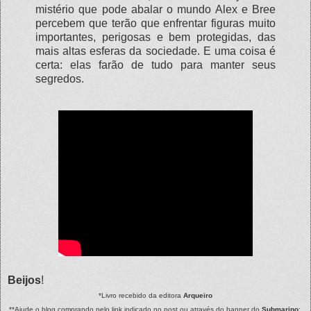
mistério que pode abalar o mundo Alex e Bree
percebem que terão que enfrentar figuras muito
importantes, perigosas e bem protegidas, das
mais altas esferas da sociedade. E uma coisa é
certa: elas farão de tudo para manter seus
segredos.
Beijos
!
*Livro recebido da editora
Arqueiro
**Ajude o blog comprando pelo link indicado no post ou através do banner do
Submarino
;