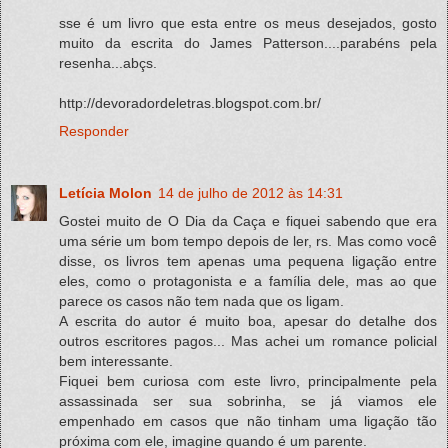
sse é um livro que esta entre os meus desejados, gosto
muito da escrita do James Patterson....parabéns pela
resenha...abçs.
http://devoradordeletras.blogspot.com.br/
Responder
Letícia Molon
14 de julho de 2012 às 14:31
Gostei muito de O Dia da Caça e fiquei sabendo que era
uma série um bom tempo depois de ler, rs. Mas como você
disse, os livros tem apenas uma pequena ligação entre
eles, como o protagonista e a família dele, mas ao que
parece os casos não tem nada que os ligam.
A escrita do autor é muito boa, apesar do detalhe dos
outros escritores pagos... Mas achei um romance policial
bem interessante.
Fiquei bem curiosa com este livro, principalmente pela
assassinada ser sua sobrinha, se já viamos ele
empenhado em casos que não tinham uma ligação tão
próxima com ele, imagine quando é um parente.