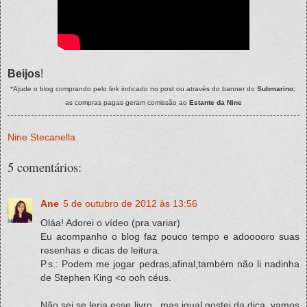
Beijos
!
*Ajude o blog comprando pelo link indicado no post ou através do banner do
Submarino
;
as compras pagas geram comissão ao
Estante da Nine
Nine Stecanella
5 comentários:
Ane
5 de outubro de 2012 às 13:56
Oláa! Adorei o vídeo (pra variar)
Eu acompanho o blog faz pouco tempo e adooooro suas
resenhas e dicas de leitura.
P.s.: Podem me jogar pedras,afinal,também não li nadinha
de Stephen King <o ooh céus.
Não sei se leria esse livro...mas igual gostei da dica, vamos