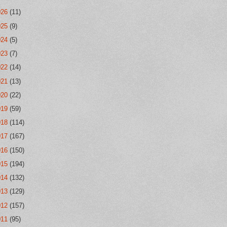
026
(11)
025
(9)
024
(5)
023
(7)
022
(14)
021
(13)
020
(22)
019
(59)
018
(114)
017
(167)
016
(150)
015
(194)
014
(132)
013
(129)
012
(157)
011
(95)