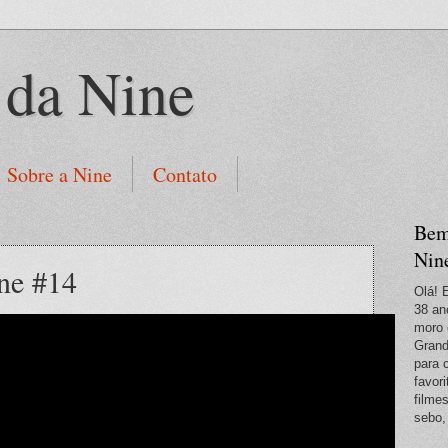
 da Nine
Sobre a Nine
Contato
Bem
Nin
ine #14
Olá! 
38 an
moro 
Grand
para 
favori
filme
sebo,