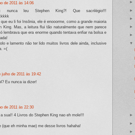
lho de 2011 às 14:06
 nunca leu Stephen King?! Que sacrilégio!!!
kkkkk
e que eu li foi Insônia, ele é enooorme, como a grande maioria
n King. Mas, a leitura flui tão naturalmente que nem parece
só lembrava que era enorme quando tentava enfiar na bolsa e
sada!
lo e lamento não ter lido muitos livros dele ainda, inclusive
a. =(
e julho de 2011 às 19:42
l? Eu nunca ia dizer!
lho de 2011 às 22:30
 a sua!! 4 Livros do Stephen King nao eh mole!!!
e (que eh minha mae) me desse livros hahaha!