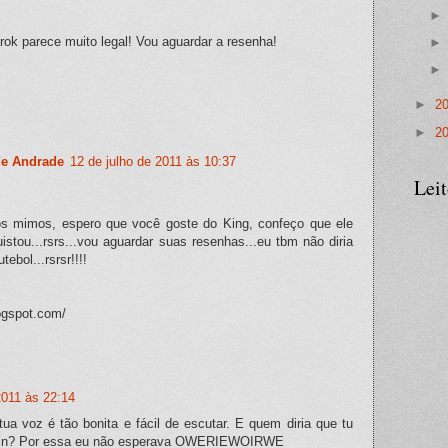
rok parece muito legal! Vou aguardar a resenha!
►
2
►
2
de Andrade
12 de julho de 2011 às 10:37
Lei
 os mimos, espero que você goste do King, confeço que ele
stou...rsrs...vou aguardar suas resenhas...eu tbm não diria
ebol...rsrsr!!!!
logspot.com/
2011 às 22:14
 tua voz é tão bonita e fácil de escutar. E quem diria que tu
 hein? Por essa eu não esperava OWERIEWOIRWE