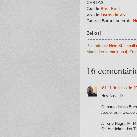
CARTAS:
Gui do
Burn Book
Vivi do
Livros da Vivi
Gabriel Burani autor de
H
Beijos
!
Postado por
Nine Stecanella
Marcadores:
book haul
,
Corr
16 comentári
Mi
11 de julho de 2
Hey Nine :D
O marcador do Burn
Adorei os marcador
A Torre Negra IV: 
Os Herdeiros dos Ti