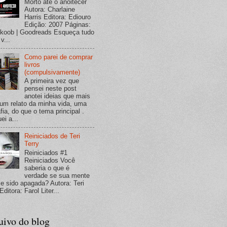
Morto até o anoitecer
Autora: Charlaine
Harris Editora: Ediouro
Edição: 2007 Páginas:
koob | Goodreads Esqueça tudo
v...
Como parei de comprar
livros
(compulsivamente)
A primeira vez que
pensei neste post
anotei ideias que mais
um relato da minha vida, uma
fia, do que o tema principal .
ei a...
Reiniciados de Teri
Terry
Reiniciados #1
Reiniciados Você
saberia o que é
verdade se sua mente
se sido apagada? Autora: Teri
Editora: Farol Liter...
uivo do blog