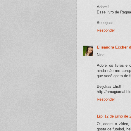
Adorei!
Esse livro de Ragna
Beeeijoss
Responder
Elisandra Eccher 
Nine,
Adorei os livros e
ainda não me conqui
que você gosta de fut
Beijokas Elis!!!!
http://amagiareal.b
Responder
Lip
12 de julho de 
Oi, adorei o vídeo,
gosta de futebol,