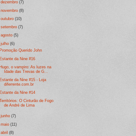
►
dezembro
(7)
►
novembro
(8)
►
outubro
(10)
►
setembro
(7)
►
agosto
(5)
▼
julho
(6)
Promoção Querido John
Estante da Nine #16
Hugo, o vampiro: As luzes na
Idade das Trevas de G...
Estante da Nine #15 - Loja
diferrente.com.br
Estante da Nine #14
Territórios: O Cinturão de Fogo
de André de Lima
►
junho
(7)
►
maio
(11)
►
abril
(8)