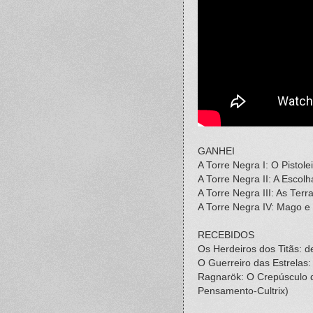
GANHEI
A Torre Negra I: O Pistol
A Torre Negra II: A Escol
A Torre Negra III: As Ter
A Torre Negra IV: Mago e
RECEBIDOS
Os Herdeiros dos Titãs: de
O Guerreiro das Estrelas:
Ragnarök: O Crepúsculo d
Pensamento-Cultrix)