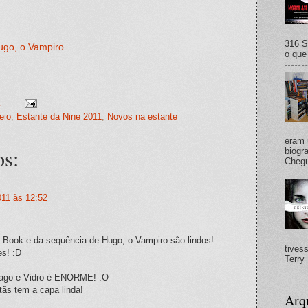
316 S
ugo, o Vampiro
o que 
eio
,
Estante da Nine 2011
,
Novos na estante
eram 
os:
biogra
Chegu
011 às 12:52
 Book e da sequência de Hugo, o Vampiro são lindos!
tives
es! :D
Terry 
Mago e Vidro é ENORME! :O
tãs tem a capa linda!
Arq