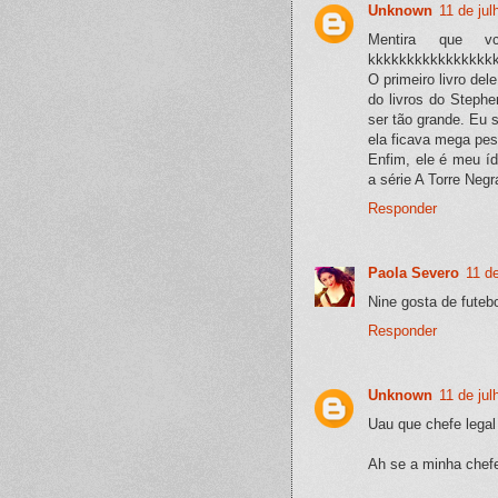
Unknown
11 de ju
Mentira que vc
kkkkkkkkkkkkkkkk
O primeiro livro del
do livros do Stephe
ser tão grande. Eu 
ela ficava mega pe
Enfim, ele é meu ído
a série A Torre Negr
Responder
Paola Severo
11 d
Nine gosta de futebo
Responder
Unknown
11 de ju
Uau que chefe legal
Ah se a minha chef