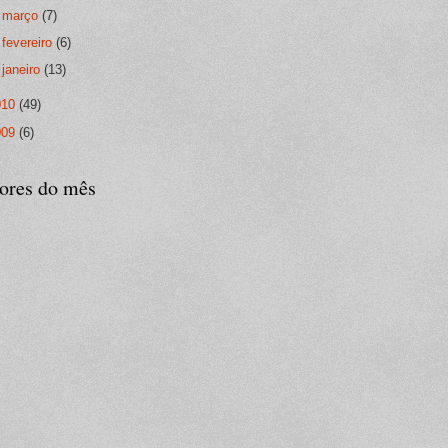
►
março
(7)
►
fevereiro
(6)
►
janeiro
(13)
010
(49)
009
(6)
tores do mês