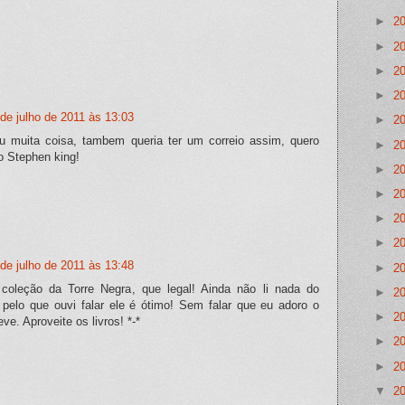
►
2
►
2
►
2
►
2
 de julho de 2011 às 13:03
►
2
 muita coisa, tambem queria ter um correio assim, quero
►
2
do Stephen king!
►
2
►
2
►
2
►
2
 de julho de 2011 às 13:48
►
2
coleção da Torre Negra, que legal! Ainda não li nada do
►
2
pelo que ouvi falar ele é ótimo! Sem falar que eu adoro o
►
2
ve. Aproveite os livros! *-*
►
2
►
2
▼
2